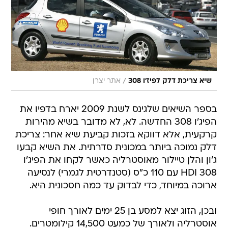
/
שיא צריכת דלק לפיז'ו 308
אתר יצרן
בספר השיאים שלגינס לשנת 2009 יארח בדפיו את
הפיג'ו 308 החדשה. לא, לא מדובר בשיא מהירות
קרקעית, אלא דווקא בזכות קביעת שיא אחר: צריכת
דלק נמוכה ביותר במכונית סדרתית. את השיא קבעו
ג'ון והלן טיילור מאוסטרליה כאשר לקחו את הפיג'ו
308 HDI עם 110 כ"ס (סטנדרטית לגמרי) לנסיעה
ארוכה במיוחד, כדי לבדוק עד כמה חסכונית היא.
ובכן, הזוג יצא למסע בן 25 ימים לאורך חופי
אוסטרליה ולאורך של כמעט 14,500 קילומטרים.