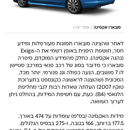
/
סובארו אקסיגה
אתר יצרן
לאחר שהציגה סובארו תמונות מעורפלות ומידע
חסר, חושפת היפנית באופן רשמי את ה-Exiga
(נהגה אקסיגה). כחלק מהמידע המוקדם, סיפרה
סובארו כי מדובר בסוג של רכב פנאי במרכב סטיישן
לו 7 מושבים, הנעה כפולה וגג פנורמי. יותר מכל,
המכונית (שהוצגה לראשונה כקונספט בתערוכת
טוקיו 2007) העלתה שאלות רבות לגבי מחליפת
הלגאסי (B4). כעת, עם חשיפת המידות, בהחלט ניתן
לערוך השוואה.
מידות האקסיגה (בס"מ) עומדות על 474 באורך,
177.5 ברוחב, 166 בגובה, ו-275 בבסיס הגלגלים.