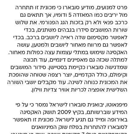
פרט למנועים, מודיע סובארו כי מכונית זו תתחרה
מול יריבים כמו המאזדה 5 ודומיו, אך תתאים גם
כרכב פנאי ולא רק בזכות הגג הפנורמי. את שלוש
שורות המושבים סידרו בגבהים משתנים, בכדי
לאפשר מקסימום שדה ראייה ליושבים ברכב. בכדי
לאפשר גם מרווח מאחור ליושבים ולמטען, עושה
האקסיגה שימוש במתלי עצמות עצה כפולות מאחור.
למתלה שכזה גם מאפיינים דינמיים, עוד תכונה
שמדגישה סובארו כקיימת בסטיישן. סידור המושבים
וקיפולם, כולל הקדמיים, יוצר רצפה שטוחה שהופכת
את המכונית כנוחה לשינה. עוד מקבלים יושבי השורה
השלישית אופציה לכריות אוויר צדיות ווילון.
מיפנאוטו, יבואנית סובארו לישראל נמסר כי על פי
המידע שברשותם, בקיץ 2009 תושק האקסיגה
באירופה ומייד גם תגיע לישראל. מכונית זו תאפשר
לסובארו להתחרות בפלח שוק המיניוואנים