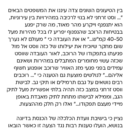
בין הטיעונים השונים צדה עיננו את המשפטים הבאים
"... וסט זרחני לא בנוי לרכיבה במהירויות בין עירוניות,
הוא יתנפנף וייקרע מהר מאוד, מה שרק יפגע
בבטיחות הרוכב שהנפנוף יפריע לו בכל מהירות מעל
40-50 קמ"ש..." או את העובדה כי " מעולם לא נערך
שום מחקר שיוכיח את יעילותו של כזה ווסט אל מול
פגיעתו בתפקודו של הרוכב, לאור העובדה שווסט
שכזה עשוי מחומרים המתבלים במהירות ושאינם
עמידים בפני פגעי מזג האוויר שרוכב אופנוע חשוף
אליהם..." לגולשים מוצעת גם הטענה כי "... רוכבים
רבים נושאים על גבם תרמילים או תיקי גב. לבישת
ווסט זרחני במצב כזה תהיה בלתי אפשרית מעל לתיק
הגב, וממילא לבישתו מתחת לתיק מאבדת באופן
מיידי מעצם תפקודו..." ואלו רק חלק מההצעות.
נציין כי בישיבת וועדת הכלכלה של הכנסת בדיונה
בנושא, הועלו טענות רבות נגד הצעה זו כאשר הובאו