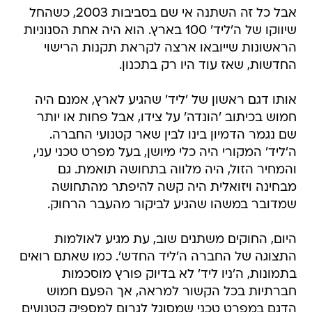
אבל כל זה השתנה אי שם בסביבות 2003, כשהחל
שיווקו של ה'ליד' 100 בארץ. הוא היה אחת הסנוניות
הראשונות שייובאו ארצה לקראת תקנות הרישוי
החדשות, שאז עוד היו רק בתכנון.
אותו דגם ראשון של 'ליד' שהגיע לארץ, אמנם היה
חמוש בכיתוב 'הונדה' על צידו, אבל פחות או יותר
שם נגמר הדמיון בינו לבין שאר קטנועי החברה.
ה'ליד' המקורי היה כלי מיושן, בעל מפרט טכני עני,
והמחיר הזול, היה מלווה בתחושה תואמת. גם
מבחינה ויזואלית היה קשה להיפתר מהתחושה
שמדובר במשהו שהגיע לביקור מהעבר הרחוק.
היום, החוקים משתנים שוב, עת מגיע לאולמות
התצוגה של החברה ה'ליד החדש'. כמו שאתם רואים
בתמונות, ה'ניו ליד' לא בדיוק פורץ מוסכמות
חברתיות בכל הקשור למראה, אך הפעם חמוש
הדגם במפרט טכני שמסוגל לגרום למספיק קטנועים