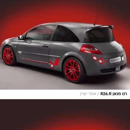
/
רנו מגאן R26.R
אתר יצרן