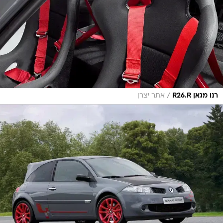
/
רנו מגאן R26.R
אתר יצרן