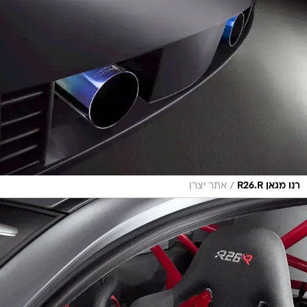
/
רנו מגאן R26.R
אתר יצרן