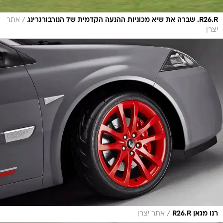
/
R26.R. שברה את שיא מכוניות ההנעה הקדמית של הנורבורגרינג
אתר
יצרן
/
רנו מגאן R26.R
אתר יצרן