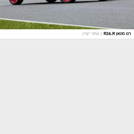
/
רנו מגאן R26.R
אתר יצרן