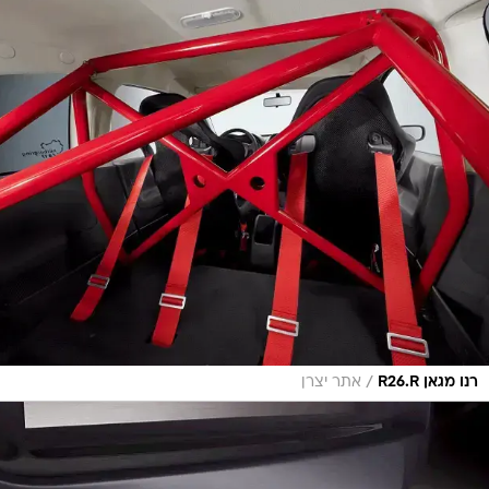
/
רנו מגאן R26.R
אתר יצרן