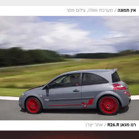
/
אין תמונה
מערכת וואלה, צילום מסך
/
רנו מגאן R26.R
אתר יצרן