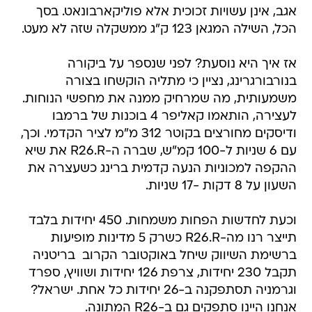
אגב, אינן עשויות זכוכית אלא פוליקארבונאט. בסך
הכל, השילה המגאן 123 ק"ג ממשקלה שזה לא מעט.
אז איך היא נוסעת? לפני שנספר על ביקורה
בנורבורגרינג, נציין כי מתליה הוקשחו בצורה
משמעותית, מה שמרחיק ממנה את מחפשי הנוחות.
לעצירה, הותאמו קאליפר 4 בוכנות של ברמבו
ודיסקים מחורצים בקוטר 312 מ"מ לציר הקדמי. וכך,
עם 6 שניות ל-100 קמ"ש, שברה ה-R26.R את שיא
ההקפה למכוניות הנעה קדמית ברינג כשעצרה את
השעון על 8 דקות -17 שניות.
וכעת לחדשות הפחות משמחות. 450 יחידות בלבד
תייצר רנו מה-R26.R כשרק 5 מדינות מופיעות
ברשימת השיווק שיחל באוקטובר הקרוב  בריטניה
תקבל 230 יחידות, צרפת 126 יחידות ושוויץ, ספרד
וגרמניה תסתפקנה ב-26 יחידות כל אחת. ישראל?
אנחנו היינו סתפקים גם ב-R26 המתונה.