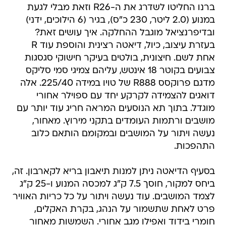
ברנו החליטו לשדרג את ה-R26 וזאת מבלי לגעת
במנוע (2.0 ליטר, 230 כ"ס), בגיר (6 הילוכים, ידני)
ובדיפרנציאל מוגבל ההחלקה. איך עושים זאת?
בעזרת עיצוב, כיול, דיאטה רצינית והוספת עוד R
אחת לשם. חיצונית, בולטים בעיקר חישוקי סגסגות
צבועים בקוטר 18 אינטש, עליהם צמיגי סמי סליקס
מדגם פרוקסס R888 של טויו במידה 225/40. אלה
דואגים להצמידה לקרקע יחד עם ספוילר אחורי
מוגדל. בתוך תא הנוסעים המראה חריג עוד יותר עם
מושבים ורתמות העומדים בתקני מירוץ. מאחור,
נעשה ויתור על המושבים ובמקומם הותאם כלוב
התהפכות.
בסעיף הדיאטה ניתן למנות תיאבון בריא לקארבון. זה,
ביחס למקור, חוסך 7.5 ק"ג למכסה המנוע ו-25 ק"ג
לצמד המושבים. עוד נעשה ויתור על כל כריות האוויר
פרט לאחת שתשמור על הנהג, בקרת האקלים,
חומרי בידוד ואפילו מגב אחורי. השמשות מאחור