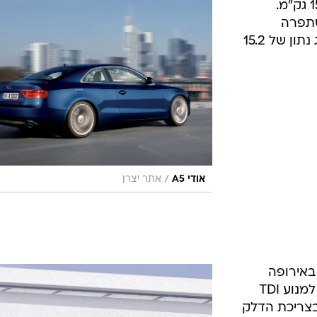
לעומת הדגם הקודם והיא מייצרת 154 גק"מ.
שתפרה
בכמעט 8 אחוזים. המנוע החדש מציג נתון של 15.2
/
אודי A5
אתר יצרן
 באירופה
בייחוד בגרסאות הסטיישן, זוכה כעת למנוע TDI
 בצריכת הדלק