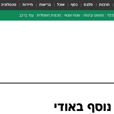
תרבות
סלבס
כסף
אוכל
בריאות
תיירות
טכנולוגיה
לגלי
משפט וביטוח
שטח ופנאי
מכונית חשמלית
עוד ברכב
ת דו-גלגלי
ביטוח רכב
י דו-גלגלי
אביזרים לרכב
ים ארוכי טווח דו-גלגלי
מכוניות חדשות
ק
מבצעים חמים
י
מבחנים ארוכי טווח
מבשלים מהשטח
אופניים
משומשות
אספנות
ספורט מוטורי
צרכנות
נוסף באודי
טכנולוגיה