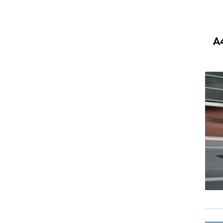
גרסת הבסיס של ה-A5 יוחלף ב-2.0 ליטר טורבו לו 180 כ"ס. ה-A4
וגרים שנה
וטו רצח
עברת בעלות
וטאלוס