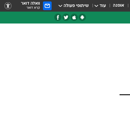
וואלה דואר
אופנה
עוד
שיתופי פעולה
קרא דואר
טגוריות
צרנים