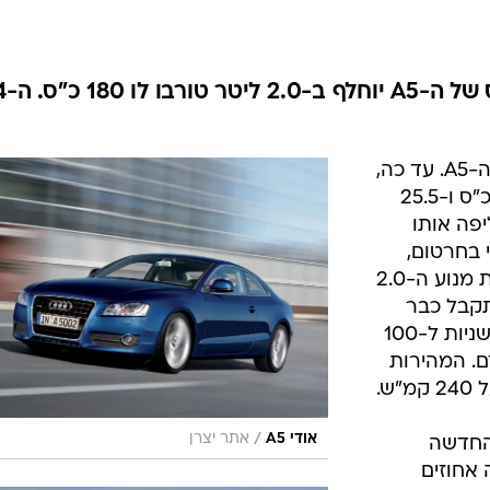
בטיחות
סדנאות ושיפורים
דעות
מנוע ה-1.8 טורבו ב
כל הכתבות
ארכיון מדורים
ס
אודי מעדכנת את גרסת הכניסה של ה-A5. עד כה,
כתבו לנו
פ
שימש מנוע ה-1.8 TFSI ליטר לו 170 כ"ס ו-25.5
אביזרים לרכב
ה
פה אותו
ט
י בחרטום,
ההספק נע מעלה אל 180 כ"ס בעזרת מנוע ה-2.0
 32.6 קג"מ מתקבל כבר
ב-1,500 סל"ד, ועוזר להאיץ תוך 7.8 שניות ל-100
ע הקודם. המהירות
ש.
/
אודי A5
אתר יצרן
 החדשה
-CO2 בתשעה אחוזים