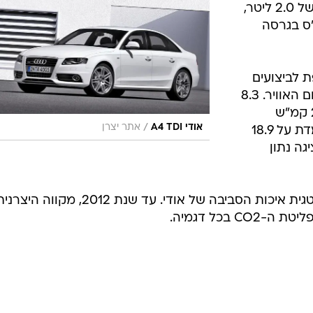
וברמת הזיהום הנמוכה. גם לזה נפח של 2.0 ליטר,
עומד על 170 כ"ס (143 כ"ס בגרסה
וספת לביצועים
בתמורה לשיפור בצריכת הדלק וזיהום האוויר. 8.3
שניות היא התאוצה הקלאסית ו-220 קמ"ש
/
אודי A4 TDI
אתר יצרן
מרביים. צריכת הדלק הממוצעת עומדת על 18.9
רמת פליטת ה-CO2 מציגה נתון
עדכוני המנועים באים כחלק מאסטרטגית איכות הסביבה של אודי. עד שנת 2012, מקווה היצ