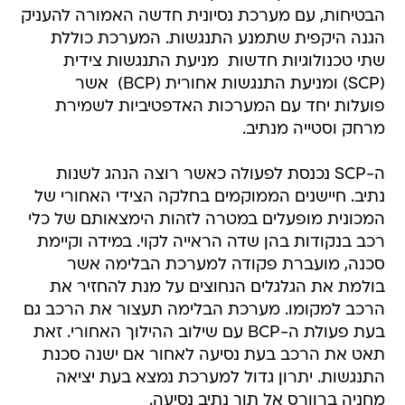
הבטיחות, עם מערכת נסיונית חדשה האמורה להעניק
הגנה היקפית שתמנע התנגשות. המערכת כוללת
שתי טכנולוגיות חדשות  מניעת התנגשות צידית
(SCP) ומניעת התנגשות אחורית (BCP)  אשר
פועלות יחד עם המערכות האדפטיביות לשמירת
מרחק וסטייה מנתיב.
ה-SCP נכנסת לפעולה כאשר רוצה הנהג לשנות
נתיב. חיישנים הממוקמים בחלקה הצידי האחורי של
המכונית מופעלים במטרה לזהות הימצאותם של כלי
רכב בנקודות בהן שדה הראייה לקוי. במידה וקיימת
סכנה, מועברת פקודה למערכת הבלימה אשר
בולמת את הגלגלים הנחוצים על מנת להחזיר את
הרכב למקומו. מערכת הבלימה תעצור את הרכב גם
בעת פעולת ה-BCP עם שילוב ההילוך האחורי. זאת
תאט את הרכב בעת נסיעה לאחור אם ישנה סכנת
התנגשות. יתרון גדול למערכת נמצא בעת יציאה
מחניה ברוורס אל תוך נתיב נסיעה.