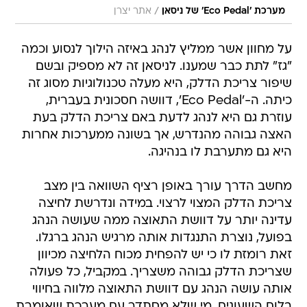
/
מערכת 'Eco Pedal' של ניסאן
אתר יצרן
על מחוון אשר ממליץ לנהג באיזה הילוך לנסוע וכמה
"גז" לתת כבר שמענו. לניסאן זה לא מספיק ובשם
שיפור צריכת הדלק, היא מעלה טכנולוגיות מסוג זה
כיתה. ה-'Eco Pedal', דוושה חסכונית בעברית,
עוזרת גם היא לנהג לדעת באם צריכת הדלק בעת
האצה גבוהה מהנדרש, אך בשונה ממערכות אחרות
היא גם מתערבת לו בנהיגה.
מחשב הדרך עורך באופן רציף השוואה בין מצב
צריכת הדלק המצוי לרצוי. במידה ונדרשת לחיצה
עדינה יותר על דוושת התאוצה ממה שעושה הנהג
בפועל, נוצרת התנגדות אותה מרגיש הנהג ברגלו.
זאת רומזת לו כי יש להפחית מכוח הלחיצה מכיוון
שצריכת הדלק גבוהה משצריך. במקביל, כל פעולה
אותה עושה הנהג עם דוושת התאוצה מלווה בחיווי
בלוח השעונים. מי שלא מסתדר עם מערכת שאומרת