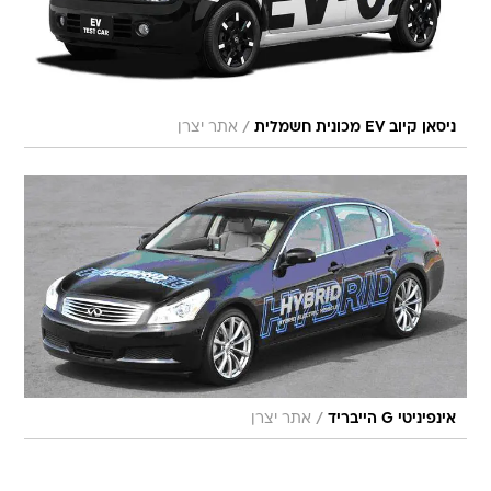
/
ניסאן קיוב EV מכונית חשמלית
אתר יצרן
/
אינפיניטי G הייבריד
אתר יצרן