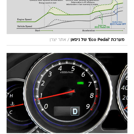
/
מערכת 'Eco Pedal' של ניסאן
אתר יצרן