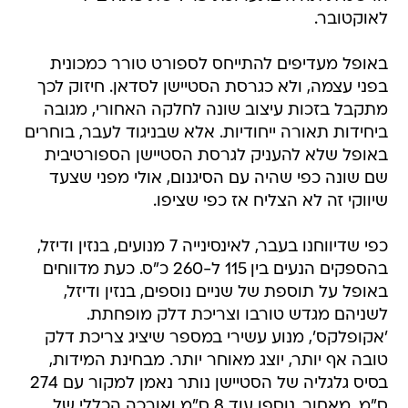
לאוקטובר.
באופל מעדיפים להתייחס לספורט טורר כמכונית
בפני עצמה, ולא כגרסת הסטיישן לסדאן. חיזוק לכך
מתקבל בזכות עיצוב שונה לחלקה האחורי, מגובה
ביחידות תאורה ייחודיות. אלא שבניגוד לעבר, בוחרים
באופל שלא להעניק לגרסת הסטיישן הספורטיבית
שם שונה כפי שהיה עם הסיגנום, אולי מפני שצעד
שיווקי זה לא הצליח אז כפי שציפו.
כפי שדיווחנו בעבר, לאינסינייה 7 מנועים, בנזין ודיזל,
בהספקים הנעים בין 115 ל-260 כ"ס. כעת מדווחים
באופל על תוספת של שניים נוספים, בנזין ודיזל,
לשניהם מגדש טורבו וצריכת דלק מופחתת.
'אקופלקס', מנוע עשירי במספר שיציג צריכת דלק
טובה אף יותר, יוצג מאוחר יותר. מבחינת המידות,
בסיס גלגליה של הסטיישן נותר נאמן למקור עם 274
ס"מ. מאחור, נוספו עוד 8 ס"מ ואורכה הכללי של