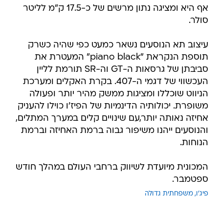
אף היא ומציגה נתון מרשים של כ-17.5 ק"מ לליטר
סולר.
עיצוב תא הנוסעים נשאר כמעט כפי שהיה כשרק
תוספת הנקראת "piano black" המעטרת את
סביבתן של גרסאות ה-GT וה-SR תורמת לליין
העכשווי של דגמי ה-407. בקרת האקלים ומערכת
הניווט שוכללו ומציגות ממשק מהיר יותר ופעולה
משופרת. יכולותיה הדינמיות של הפיז'ו כוילו להעניק
אחיזה נאותה יותר,עם שינויים קלים במערך המתלים,
והנוסעים ייהנו משיפור גבוה ברמת האחיזה וברמת
הנוחות.
המכונית מיועדת לשיווק ברחבי העולם במהלך חודש
ספטמבר.
פיג'ו
משפחתית גדולה