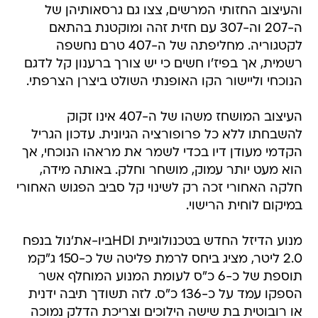
והעיצוב החזותי המרשים, צצו גם גרסאותיהן של
ה-207 וה-307 עם חזית זהה ומוקטנת בהתאם
לקטגוריה. מחליפתה של ה-407 טרם נחשפה
רשמית, אך בפיז'ו חשים כי יש צורך ברענון קל לדגם
הנוכחי וליישור הקו האופנתי השולט ביצרן הצרפתי.
העיצוב המושחז משהו של ה-407 אינו זקוק
להשבחתו ללא כל פרופורציה הגיונית. עדכון הגריל
הקדמי מעודן דיו בכדי לשמר את מראהו הנוכחי, אך
הוא מעט יותר עמוק, מושחר וחלק. באותה מידה,
חלקה האחורי זכה רק לשינוי קל סביב הפגוש האחורי
במיקום לוחית הרישוי.
מנוע הדיזל החדש בטכנולוגיית HDIביו-את'נול בנפח
2.0 ליטר, מציג ביחס לרמת פליטה של כ-150 ג"קמ
תוספת של כ-6 כ"ס לעומת המנוע המוחלף אשר
הספקו עמד על כ-136 כ"ס. לזה תשודך תיבה ידנית
או רובוטית בת שישה הילוכים וצריכת הדלק נמוכה