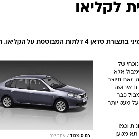
בטיחות
ת לקליאו
סדנאות ושיפורים
דעות
כל הכתבות
ארכיון מדורים
ס
רנו משיקה את הסימבול, סופר מיני בתצורת סדאן 4 דלתות המבוססת על הקלי
כתבו לנו
פ
אביזרים לרכב
ה
וכחי של
ט
ימבול אלא
 זאת תיוצר
ח אירופה
מבול כבר
מוד על מעט יותר
נית וכמו
 תא מטען
/
רנו סימבול
אתר יצרן