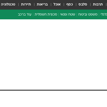
תרבות
סלבס
כסף
אוכל
בריאות
תיירות
טכנולוגיה
לגלי
משפט וביטוח
שטח ופנאי
מכונית חשמלית
עוד ברכב
ת דו-גלגלי
ביטוח רכב
י דו-גלגלי
אביזרים לרכב
ים ארוכי טווח דו-גלגלי
מכוניות חדשות
ק
מבצעים חמים
י
מבחנים ארוכי טווח
מבשלים מהשטח
אופניים
משומשות
אספנות
ספורט מוטורי
צרכנות
טכנולוגיה