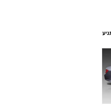
וגרים שנה
או. תגיע
וטו רצח
עברת בעלות
וטאלוס