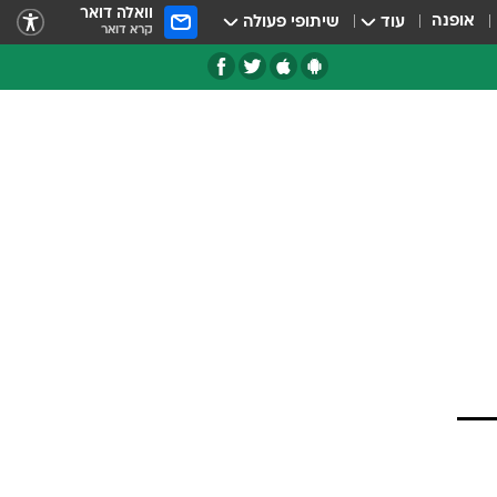
וואלה דואר
אופנה
עוד
שיתופי פעולה
קרא דואר
טגוריות
צרנים