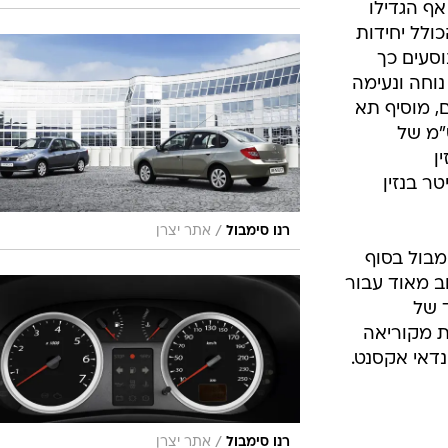
אף הגדילו
ולל יחידות
וסעים כך
וחה ונעימה
, מוסיף תא
מ נוספים ל-398 הס"מ של
ן
י ביותר הוא מנוע ה-1.6 ליטר בנזין
/
רנו סימבול
אתר יצרן
בול בסוף
 מאוד עבור
 של
ת מקוריאה
נדאי אקסנט.
/
רנו סימבול
אתר יצרן