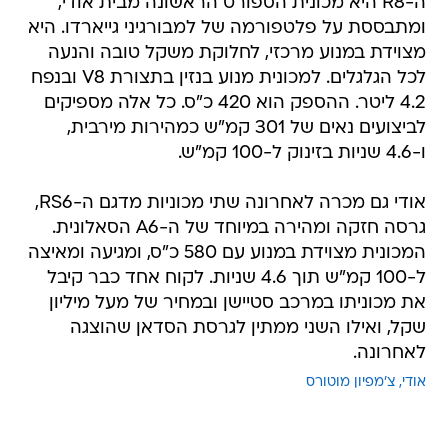
ה-R8 היא מכונית הספורט הראשונה מבית אודי,
ומתבססת על פלטפורמה של למבורגיני גייארדו. היא
מצוידת במנוע מרכזי, לחלוקת משקל טובה והנעה
לכל הגלגלים. למכונית מנוע בנזין בתצורת V8 ובנפח
4.2 ליטר. ההספק הוא 420 כ"ס. כל אלה מספיקים
לביצועים נאים של 301 קמ"ש כמהירות מירבית,
ו-4.6 שניות בזינוק ל-100 קמ"ש.
אודי גם מכרה לאחרונה שתי מכוניות מדגם ה-RS6,
גרסה חזקה ומהירה במיוחד של ה-A6 הסאלונית.
המכונית מצוידת במנוע עם 580 כ"ס, ומגיעה ומאיצה
ל-100 קמ"ש תוך 4.6 שניות. לקוח אחד כבר קיבל
את מכוניתו במרכב סטיישן ובמחיר של מעל מיליון
שקל, ואילו השני ממתין לגרסת הסדאן שהוצגה
לאחרונה.
אודי
צ'מפיון מוטורס