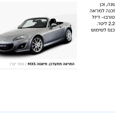
שנה, וכן
האייקונית מיאטה MX5, תזכנה למראה
ורבו- דיזל
חדש מסדרת מנועי MZR-CD בנפח 2.2 ליטר.
ובנפח 1.6 ליטר, יכנס לשימוש
/
המראה מתעדכן. מיאטה MX5
אתר יצרן