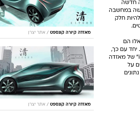
ה חדשה
נעשה במחשבה
להיות חלק
ים.
/
מאזדה קיורה קונספט
אתר יצרן
אלו הם
 יחד עם כך,
למעט מערכת ה "idle stop system" של מאזדה
ם על
ת צריכת הדלק ופליטת CO2, נתונים
/
מאזדה קיורה קונספט
אתר יצרן