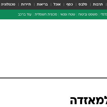
תרבות
סלבס
כסף
אוכל
בריאות
תיירות
טכנולוגיה
לגלי
משפט וביטוח
שטח ופנאי
מכונית חשמלית
עוד ברכב
ת דו-גלגלי
ביטוח רכב
י דו-גלגלי
אביזרים לרכב
ים ארוכי טווח דו-גלגלי
מכוניות חדשות
ק
מבצעים חמים
י
מבחנים ארוכי טווח
מבשלים מהשטח
אופניים
משומשות
אספנות
ספורט מוטורי
צרכנות
למאזדה
טכנולוגיה