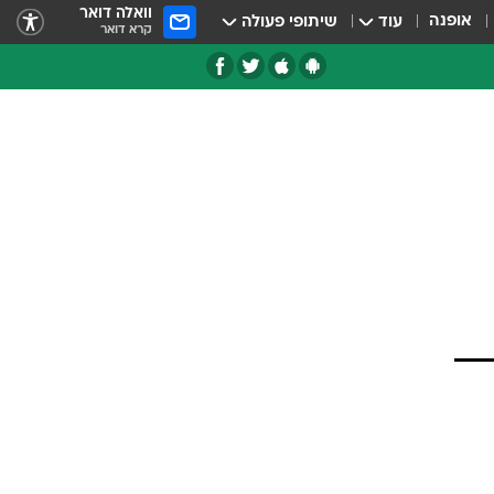
וואלה דואר
אופנה
עוד
שיתופי פעולה
קרא דואר
טגוריות
צרנים