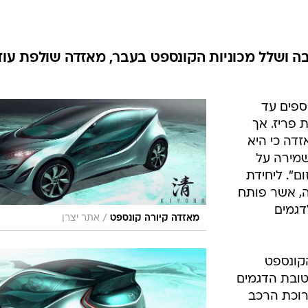
בטיחות
סדנאות ושיפורים
דעות
 ושלל מכוניות הקונספט בעבר, מאזדה שולפת עוד
כל הכתבות
ארכיון מדורים
ס
ספים עד
כתבו לנו
פ
פריז. אך
אביזרים לרכב
ה
דה כי היא
ט
שמירה על
ם". ליחידת
ירה, אשר פותח
דגמים
/
מאזדה קיורה קונספט
אתר יצרן
קונספט
טובת הדגמים
רוכת הרכב