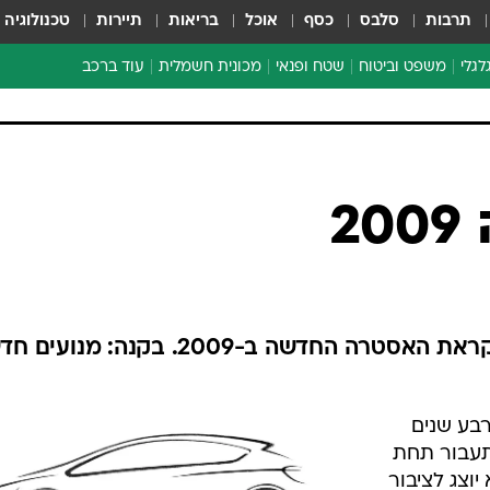
תרבות
סלבס
כסף
אוכל
בריאות
תיירות
טכנולוגיה
לגלי
משפט וביטוח
שטח ופנאי
מכונית חשמלית
עוד ברכב
ת דו-גלגלי
ביטוח רכב
י דו-גלגלי
אביזרים לרכב
ים ארוכי טווח דו-גלגלי
מכוניות חדשות
ק
מבצעים חמים
י
2
מבחנים ארוכי טווח
מבשלים מהשטח
אופניים
משומשות
אופל מטפטפת היום רמז קטן לקראת האסטרה החדשה ב-2009. בקנה: 
אספנות
ספורט מוטורי
בע שנים
צרכנות
תעבור תחת
טכנולוגיה
וצג לציבור