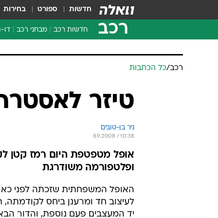
חדשות
ספורט
בחירות
רכב
חדשות רכב
מבחני רכב
דו-ג
חדשו
מבחנ
רכב
/
כל הכתבות
מבחנ
טיזר לאסטרה 009
ניר בן-טובים
8.9.2008 / 10:38
ופלטפורמה משודרגת
האופל המשפחתית שזכתה לפני כאר
לעיצוב חד ומרענן ביחס לקודמתה, 
יד המעצבים פעם נוספת, והדור הבא י