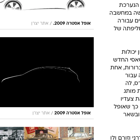
בטיחות
 הנערכת
סדנאות ושיפורים
עשה במחשבה
ים עבורה
דעות
/
אופל אסטרה 2009.
אתר יצרן
חליפתה של
כל הכתבות
ארכיון מדורים
ס
כתבו לנו
פ
יכולות
אביזרים לרכב
ה
שאסי החדש
רורות, אחת
ט
 עבור
ס, לה
 מותג
 את צעדיו
כך שאופל
/
אופל אסטרה 2009
אתר יצרן
ובשאר
י וזורם ולו