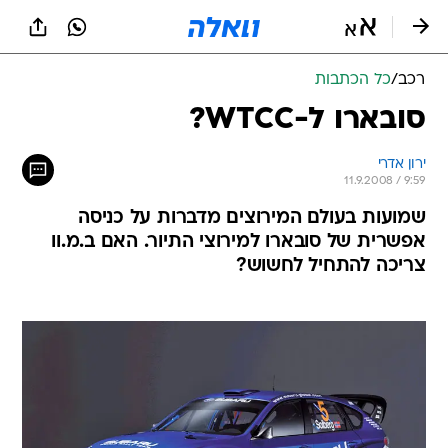
רכב
/
כל הכתבות
סובארו ל-WTCC?
ירון אדרי
11.9.2008 / 9:59
שמועות בעולם המירוצים מדברות על כניסה
אפשרית של סובארו למירוצי התיור. האם ב.מ.וו
צריכה להתחיל לחשוש?