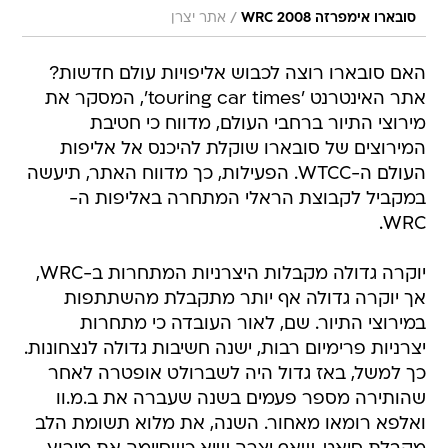
/
סובארו אימפרזה WRC 2008
אתר יצרן
האם סובארו רוצה לכבוש אליפויות עולם חדשות?
אתר האינטרנט 'touring car times', המסקר את
מירוצי התיור ברחבי העולם, מדווח כי חטיבת
המירוצים של סובארו שוקלת להיכנס אל אליפות
העולם ה-WTCC. הפעילות, כך מדווח האתר, תיעשה
במקביל לקבוצת הראלי המתחרה באליפות ה-
WRC.
יוקרה גדולה מקבלות היצרניות המתחרות ב-WRC,
אך יוקרה גדולה אף יותר מתקבלת מהשתתפות
במירוצי התיור. שם, לאור העובדה כי מתחרות
יצרניות פרימיום רבות, ישנה חשיבות גדולה לנצחונות.
כך למשל, באז גדול היה לשברולט אופטרה לאחר
שהותירה מספר פעמים בשנה שעברה את ב.מ.וו
ואלפא רומאו מאחור. השנה, את מלוא תשומת הלב