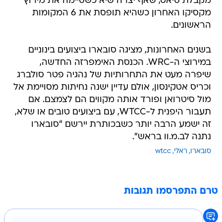
מקבלת סיאט, שאף יצרה שיא כשסיימה את מירוץ
מקסיקו האחרון כשהיא תופסת את 6 המקומות
הראשונים.
בשנים האחרונות, מציגה סובארו ביצועים בינוניים
במירוצי ה-WRC. הכנסת האימפרזה החדשה,
שיפרה מעט את התחרותיות של נהגיה פטר סולברג
וכריס אטקינסון, אולם עדיין ישנה נחיתות מסויימת אל
מול סיטרואן ופורד אותה מקווים הם לצמצם. אם
תעבור היפנית ל-WTCC, עם ביצועים טובים או שלא,
זה ישמע הרבה יותר כשבכותרת יירשם "סובארו
נתנה לב.מ.וו בראש".
סובארו
ראלי
wtcc
טרם התפרסמו תגובות