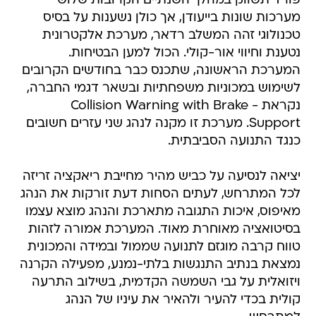
פורד תשווק במהלך השנתיים הקרובות שלוש
מערכות שונות בייעודן, אך כולן נשענות על בסיס
טכנולוגי זהה המשלב רדאר, מערכת אלקטרונית
נטענת וחיווי אור-קולי. הכול למען הבטיחות.
המערכת הראשונה, שתכנס כבר בחודשים הקרובים
לשימוש במכוניות משפחתיות ובשאר דגמי החברה,
נקראת - Collision Warning with Brake
Support. מערכת זו מקנה לנהג שני עזרים חשובים
כנגד התנועה הסביבתית.
יציאה לנסיעה על כביש מהיר מחייבת ריאקציה זריזה
לכל המתרחש, לעתים הסחות דעת זורקות את הנהג
מאיפוס, איכות התגובה מתארכת והנהג מוצא עצמו
בסיטואציה מאוחרת מאוד. המערכת אמורה לזהות
טווח קרבה מוגזם לתנועה שממול ובמידה והמכונית
נמצאת בנתיב התנגשות בלתי-נמנע, מפעילה הקרנה
ויזואלית על גבי השמשה הקדמית, בשילוב התרעה
קולית בכדי להעיר ולהאיר את עיניו של הנהג