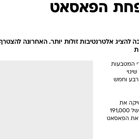
בטיחות
חת הפאסאט
סדנאות ושיפורים
דעות
כל הכתבות
ארכיון מדורים
ס
 להציג אלטרנטיבות זולות יותר. האחרונה להצטרף
ת
כתבו לנו
פ
אביזרים לרכב
ה
י המטבעות
ט
בה יחול שינוי
ארבע וחמש
שיקה את
ה-159 בקבוצת רישוי 5 עם תג מחיר של 191,000
ו את הפאסאט