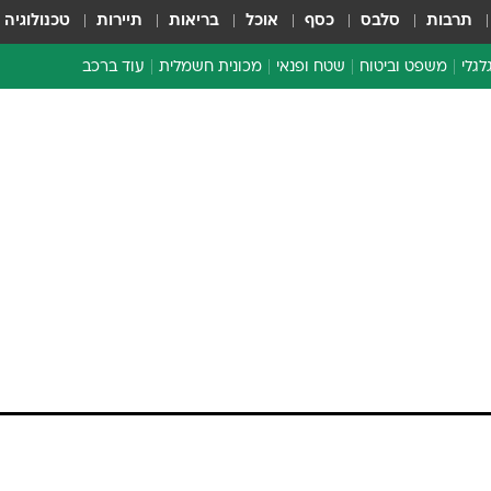
תרבות
סלבס
כסף
אוכל
בריאות
תיירות
טכנולוגיה
לגלי
משפט וביטוח
שטח ופנאי
מכונית חשמלית
עוד ברכב
ת דו-גלגלי
ביטוח רכב
י דו-גלגלי
אביזרים לרכב
ים ארוכי טווח דו-גלגלי
מכוניות חדשות
ק
מבצעים חמים
י
מבחנים ארוכי טווח
מבשלים מהשטח
אופניים
משומשות
אספנות
ספורט מוטורי
צרכנות
טכנולוגיה