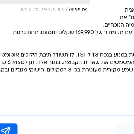
/
אין תמונה
מערכת וואלה, צילום מסך
נית
ס" את
ה הנוכחיים.
היא תתומחר באמצע קבוצת רישוי 5 עם תג מחיר של 169,990 שקלים ותמותג תחת גרסת
יחידת הכוח מזוהה ומוכרת ומשתמשת במנוע בנפח 1.8 ל' TSI, לו תשודך תיבת הילוכים אוטומ
ואבזור הכולל את מרבית האמצעים המשמשים את שא
אוויר, מערכת בקרת יציבות, מערכת שמע מקורית מעוטרת בכ-8 רמקולים, חישוקי מגנזיו