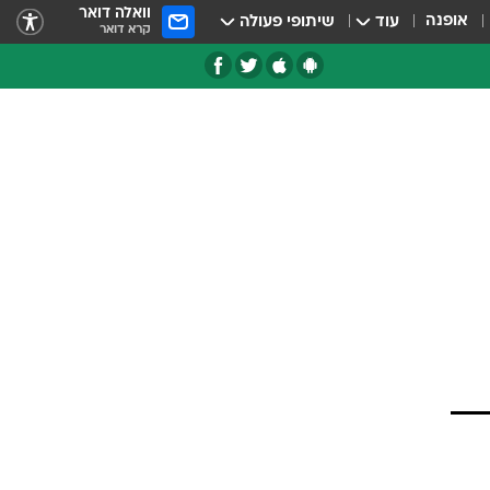
וואלה דואר
אופנה
עוד
שיתופי פעולה
קרא דואר
טגוריות
צרנים