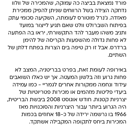
פורד נמצאת בביצה כה עמוקה, שהמכירה של וולוו
נדחקה הצידה בשל הרווחים שניתן להפיק ממכירת
מאזדה. ג'נרל מוטורס לעומתה, השקיעה סכומי עתק
בפיתוח השברולט וולט שאם תגיע לייצור במועד
ותניב משהו מעבר להד התקשורתי, יראו בה הפתעה
לא פחות גדולה מהשפעות הקריסה של להימן
ברדרס. אבל זו רק טיפה בים הצרות בפתח דלתן של
השתיים.
באירופה לעומת זאת, בפרט בבריטניה, המצב לא
פחות גרוע וזה בלשון המעטה. אך יש כאלו השואבים
עידוד ונחמה ממקורות אחרים לגמריי - כמו עמידה
ביעדי פליטות מזהמים או מכירות פטריוטיות של
יצרניות קטנות. חודש אוגוסט 2008 ביבשת הבריטית,
היה הגרוע ביותר עבור היצרניות והסוכנויות מאז
1966 בו נרשמה ירידה של כ-18 אחוזים בכמות
המכירות ביחס לתקופה המקבילה אשתקד.