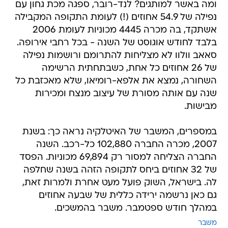
ומה באשר למותגים? לנד-רובר, ספגה מכת גחון עם
נפילה של 54.9 אחוזים (!) לעומת התקופה המקבילה
אשתקד, בה מכרה 4445 מכוניות לעומת 2006
בלבד לחודש אוגוסט של השנה - בכל רחבי אירופה.
סאאב וולוו לא מצליחות להתרומם ורושמות נפילה
של 26 אחוזים כל אחת, כשבתחתית הרשימה
השחורה, נמצא את אלפא-רומיאו, שלא מאכזבת כל
שנה עם אותה מסורת של עיצוב מנצח ומכירות
מבישות.
במספרים, המשבר של האיטלקיה נראה כך: בשנת
2007, מכרה החברה 102,880 כל-רכב. השנה 
החברה הצליחה למסור רק 69,894 מכוניות. הפסד
של 32 אחוזים ביחס לתקופה הזהה בשנה שחלפה
לה. בישראל, השוק פועל מעט אחרת ולמרות זאת,
גם כאן נרשמה ירידה כללית של שבעה אחוזים
במהלך חודש ספטמבר. משבר בהמשכים.
משבר