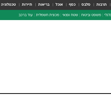
תרבות
סלבס
כסף
אוכל
בריאות
תיירות
טכנולוגיה
לגלי
משפט וביטוח
שטח ופנאי
מכונית חשמלית
עוד ברכב
ת דו-גלגלי
ביטוח רכב
י דו-גלגלי
אביזרים לרכב
ים ארוכי טווח דו-גלגלי
מכוניות חדשות
ק
מבצעים חמים
י
מבחנים ארוכי טווח
מבשלים מהשטח
אופניים
משומשות
אספנות
ספורט מוטורי
צרכנות
טכנולוגיה