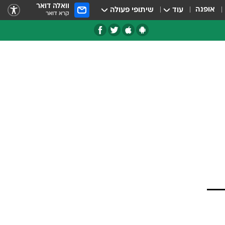
וואלה דואר
אופנה
עוד
שיתופי פעולה
קרא דואר
טגוריות
צרנים