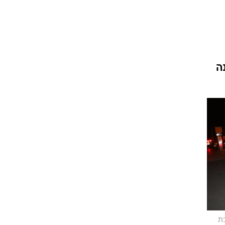
וגרים שנה
נה
וטו רצח
עברת בעלות
וטאלוס
כת