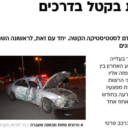
בטיחות
ת בקטל בדרכים
סדנאות ושיפורים
דעות
כל הכתבות
ארכיון מדורים
ס
חרון הצטרפו 4 בני אדם לסטטיסטיקה הקשה. יחד עם זאת, לראשונה הש
ים
כתבו לנו
פ
אביזרים לרכב
ה
 בעלייה
ט
 האחרון בין
 מזה אליו
ך מנתוני הרשות
ת מפצעיו
רעה בחודש
אחוז אחד
רכב פרטי
/
4 הרוגים פחות מבשנה שעברה
ניר לנדאו, מער