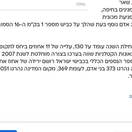
מוך לשמורת החולה על כביש 90, שאר
וואלה
גינים בחיפה,
יעת מכונית
פרטית וחמישה ימים לאחר מכן נהרג אדם נוסף בעת שהלך על כביש מספר 1 בק"מ
מספר הולכי הרגל שמצאו מותם מתחילת השנה עומד על 130, עלייה של 11 אחוזים ביחס 
המקבילה אשתקד. אל
ספר הנספים הכללי בכבישי ישראל רושם ירידה של אחוז אח
ביחס לתקופה המקבילה אשתקד בה נהרגו 373 בני אד
ם