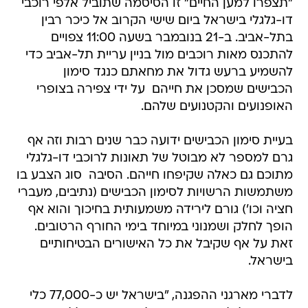
"תצפרו למען החיים" זו הסיסמה שתוביל אלפי רוכבי
דו-גלגלי בישראל ביום שישי הקרוב אל כיכר רבין
בתל-אביב. ב-21 בנובמבר בשעה 11:00 צפויים
להתכנס מאות רוכבים מול בניין עריית תל-אביב כדי
להשמיע ברעש גדול את מחאתם כנגד סימון
הכבישים שמסכן את חייהם  על ידי צפירה בצופרי
האופנועים והקטנועים שלהם.
בעיית סימון הכבישים ידועה כבר שנים רבות וזה אף
גרם למספר לא מבוטל של תאונות לרוכבי דו-גלגלי
מתוכם גם כאלה שקיפחו חייהם. הסיבה  סוג הצבע בו
משתמשות הרשויות לסימון הכבישים (נתיבים, מעברי
חציה וכו') גורם לירידה משמעותית בחיכוך והוא אף
הופך לחלק ושמנוני במיוחד בימי החורף הרטובים.
זאת על אף שקיבל את כל האישורים הבטיחותיים
בישראל.
לדברי מארגני ההפגנה, "בישראל יש כ-77,000 כלי