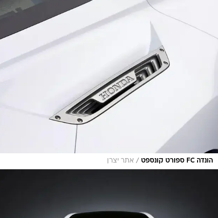
/
הונדה FC ספורט קונספט
אתר יצרן