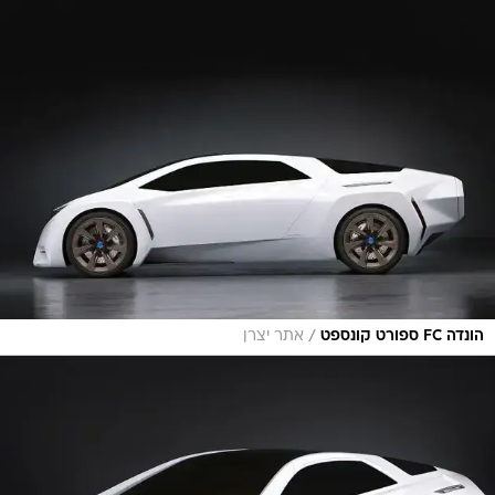
/
הונדה FC ספורט קונספט
אתר יצרן