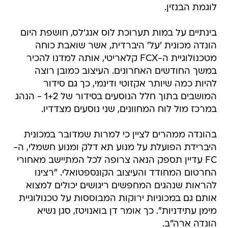
לוגמת הבנזין.
בינתיים על במות תערוכת לוס אנג'לס, חושפת היום
הונדה מכונית 'על' היברדית, אשר שואבת כוחה
מטכנולוגיית ה-FCX קלאריטי, אותה למדנו להכיר
במשך החודשים האחרונים. העיצוב כמובן רוצה
להיות כמה שיותר אקזוטי ודינמי, כך גם סידור
המושבים בתוך חלל הנוסעים בסידור של 1+2 - הנהג
במרכז מול לוח המחוונים, שני נוסעים מצדדיו.
בהונדה ממהרים לציין כי למרות שמדובר במכונית
היברידת הפועלת על מנוע תא דלק ומנוע חשמלי, ה-
FC עדיין תספק הנאה צרופה לכל המתיישב מאחורי
החרטום המחודד והעיצוב הקונספטואלי. "רצינו
להראות שנהגים המחפשים ריגושים יכולים למצוא
אותם גם במכוניות ירוקות המבוססות על טכנולוגיית
מימן עתידניות". כך אומר דן בואנויטז, סגן נשיא
הונדה ארה"ב.