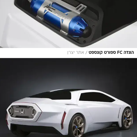
/
הונדה FC ספורט קונספט
אתר יצרן