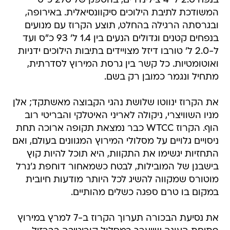
בנפח 2.0 ל' 4 צילינדרים, בהספק של 270 כ"ס
המשודכת לתיבת הילוכים סיקוונסיאלית. באירופה,
ובגרסתה הרגילה בהחלט, תוצע הקרוז עם מנועים
בנפחים קטנים וגדולים הנעים בין 1.4 ל' 93 כ"ס ועד
ל-2.0 ל' טורבו דיזל מצויידים בתיבות הילוכים ידניות
ואוטומטיות. כל קשר בין גרסת המירוץ לסדרתית,
מתחיל ונגמר כמובן רק בשם.
את הקרוז ינווטו שלושת נהגי הקבוצה מאשתקד; אלן
מניו השוויצרי, ניקולה לאריני האיטלקי והבריטי רוב
הוף. הקרוז WTCC כבר נמצאת תקופה ארוכה תחת
ניסויים גלויים על מסלולי המירוץ המגוונים בעולם, ואם
התחזיות יגשימו את התקוות, היא תוכל להיות קוץ
בישבנן של המובילות, לבטח כשמאחור דוחפת ג'נרל
מוטורס שמקווה להשיג לכל היותר מודעות חיובית
במקום בו טרם ספגה כשלים מהותיים.
את נסיעת הבכורה תערוך הקרוז ב-7 למרץ במירוץ