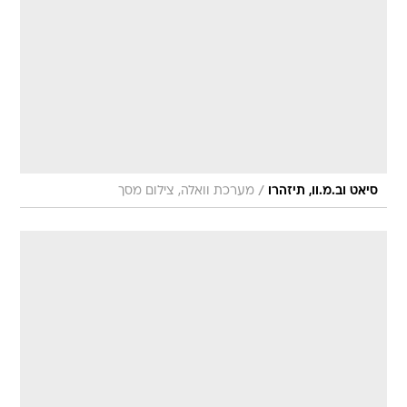
/
סיאט וב.מ.וו, תיזהרו
מערכת וואלה, צילום מסך