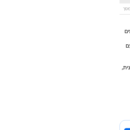
מסך
 דגמים
ם
ית,