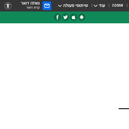
וואלה דואר
אופנה
עוד
שיתופי פעולה
קרא דואר
טגוריות
צרנים