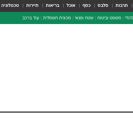
תרבות
סלבס
כסף
אוכל
בריאות
תיירות
טכנולוגיה
לגלי
משפט וביטוח
שטח ופנאי
מכונית חשמלית
עוד ברכב
ת דו-גלגלי
ביטוח רכב
י דו-גלגלי
אביזרים לרכב
ים ארוכי טווח דו-גלגלי
מכוניות חדשות
ק
מבצעים חמים
י
מבחנים ארוכי טווח
מבשלים מהשטח
אופניים
משומשות
אספנות
ספורט מוטורי
צרכנות
טכנולוגיה