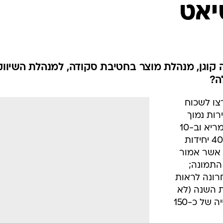
בטיחות
יאט
סדנאות ושיפורים
דעות
כל הכתבות
ארכיון מדורים
ס
ה קוגן, מנהלת מוצר בחטיבת סקודה, למנהלת השיווק
ה?
כתבו לנו
פ
אביזרים לרכב
ה
צו לשכוח
ט
ות נמוך
מאוד, לא מצליח המותג הספרדי להמריא וב-10
החודשים הראשונים של 2008 רק 409 יחידות
 אשר אמור
התמונה;
רונה לראות
ת מתחילת השנה (לא
כולל חודש נובמבר), היא רושמת עלייה של כ-150