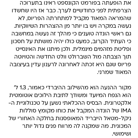
את הופעתה בפורמט הקונספט ראינו בתערוכה
הצרפתית לפני כחודשיים לערך. כבר אז היו שחשדו
שהמראה המאוד מקביל למתחרתה הפריוס, לא
נעשה במקרה ויש בו יותר מן ההצהרות השיווקיות.
גם ראשי הונדה טוענים כי מהלך זה נעשה במחשבה
כי העתיד הקרוב, כמעט כולו יהיה מושתת על חסכון
ופליטת מזהמים מינמלית. ולכן מיתגו את האינסייט
תוך הצבתה מול השברולט וולט החדשה והטויוטה
פריוס שגם היא זכתה לאחרונה לרענון עדין בעיצובה
המאוד שמרני.
מקור ההנעה הוא מהשילוב ההיברדי כאמור, 1.3 ל'
הוא הנפח המיועד ומשודך לתיבת הילוכים אוטומטית
אלקטרונית. הבסיס ההכלאתי נשען על טכנולוגיית ה-
IMA של הונדה המקבל את כוחו מקומץ סוללות
ניקל-מטאל הייבריד המאופסנות בחלקה האחורי של
המכונית. מה שמקנה לה מרווח פנים גדול יותר
ושימושי.