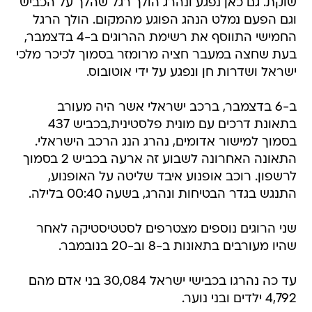
שוקת. גם כאן נפגע ונהרג הולך רגל שהלך על הכביש
וגם הפעם נמלט הנהג הפוגע מהמקום. הולך הרגל
החמישי התווסף את רשימת ההרוגים ב-4 בדצמבר,
בעת שחצה במעבר חציה מרומזר בסמוך לכיכר מלכי
ישראל ושדרות חן ונפגע על ידי אוטובוס.
ב-6 בדצמבר, ברכב ישראלי אשר היה מעורב
בתאונת דרכים עם מונית פלסטינית,בכביש 437
בסמוך למישור אדומים, נהרג הנג הרכב הישראלי.
התאונה האחרונה לשבוע זה ארעה בכביש 2 בסמוך
לרשפון. רוכב אופנוע איבד שליטה על האופנוע,
התנגש בגדר הבטיחות ונהרג, בשעה 00:40 בלילה.
שני הרוגים נוספים מצטרפים לסטטיסטיקה לאחר
שהיו מעורבים בתאונות ב-8 וב-20 בנובמבר.
עד כה נהרגו בכבישי ישראל 30,084 בני אדם מהם
4,792 ילדים ובני נוער.