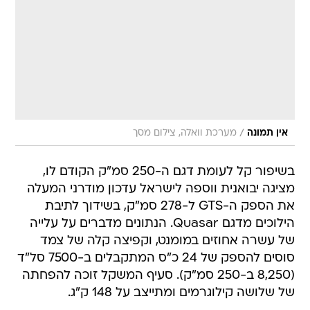
/
אין תמונה
מערכת וואלה, צילום מסך
בשיפור קל לעומת דגם ה-250 סמ"ק הקודם לו,
מציגה יבואנית ווספה לישראל עדכון מודרני המעלה
את הספק ה-GTS ל-278 סמ"ק, בשידוך לתיבת
הילוכים מדגם Quasar. הנתונים מדברים על עלייה
של עשרה אחוזים במומנט, וקפיצה קלה של צמד
סוסים להספק של 24 כ"ס המתקבלים ב-7500 סל"ד
(8,250 ב-250 סמ"ק). סעיף המשקל זוכה להפחתה
של שלושה קילוגרמים ומתייצב על 148 ק"ג.
על הצד החזותי, הסופר 300 זוכה לכמה איפיוניים