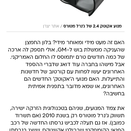
/
מנוע אקוטק 2.4 של ג'נרל מטורס
אתר יצרן
האם זה מעט מידי ומאוחר מידי? בלון החמצן
שהעניקה ממשלת בוש ל-GM, אולי תספק לה ארכה
של כמה חודשים טרם יתמוסס לו החלום האמריקני.
אבל מישהו בחברה עוד דואג שדברי ההספד
האחרונים יעשו לפחות עם קורטוב של חדשנות
והתייעלות. האם מנועי ה'אקוטק' החדשים הם
האחרונים, או שמא מדובר בתפנית אמיתית
בחשיבה?
את צמד המנועים, שניהם בטכנולוגית הזרקה ישירה,
תשווק ג'נרל מוטורס רק בשנת 2010 (אם תשרוד
כמובן). אז גם תעלה לכביש גרסתו החדשה של רכב
הפנאי הקומפקטי שברולט אקווינוקס, שיוצג בגרסתו