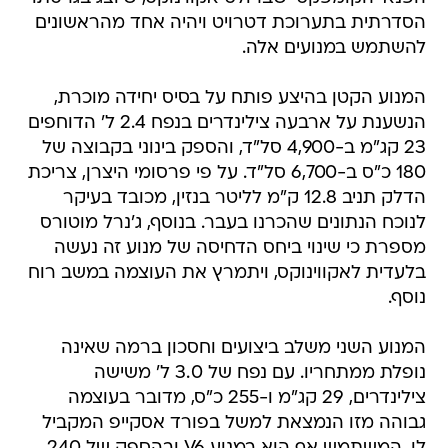
הסדרתית בתערוכת דטרויט ויהיה אחד מהראשונים
להשתמש במנועים אלה.
המנוע הקטן בהיצע פותח על בסיס יחידה מוכרת,
הנשענת על ארבעה צילינדרים בנפח 2.4 ל' הדוחפים
23 קג"מ ב-4,900 סל"ד, והספק בינוני בקבוצה של
180 כ"ס ב-6,700 סל"ד. על פי פרסומי היצרן, צריכת
הדלק תניב 12.8 ק"מ לליטר בנזין, מכובד בעיקר
לנוכח הנתונים שהכרנו בעבר. בנוסף, ג'נרל מוטורס
מספרת כי שינוי ביחס הדחיסה של מנוע זה נעשה
בלעדית לאקווינוקס, ויתמרץ את העוצמה במשב רוח
נוסף.
המנוע השני משלב ביצועים וחסכון ברמה שאינה
נופלת ממתחריו. עם נפח של 3.0 ל' משישה
צילינדרים, 29 קג"מ ו-255 כ"ס, מדובר בעוצמה
גבוהה מזו הנמצאת למשל בפורד אסקייפ המקביל