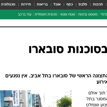
תרבות
סלבס
כסף
אוכל
בריאות
תיירות
טכנולוגיה
לגלי
משפט וביטוח
שטח ופנאי
מכונית חשמלית
עוד ברכב
ת דו-גלגלי
ביטוח רכב
י דו-גלגלי
אביזרים לרכב
ים ארוכי טווח דו-גלגלי
מכוניות חדשות
ק
מבצעים חמים
י
בסוכנות סובארו
מבחנים ארוכי טווח
מבשלים מהשטח
אופניים
משומשות
התצוגה הראשי של סובארו בתל אביב. אין נפגעים
אספנות
ירוע
ספורט מוטורי
 תוך אולם
צרכנות
המסגר בתל
טכנולוגיה
פנוע שנמלט