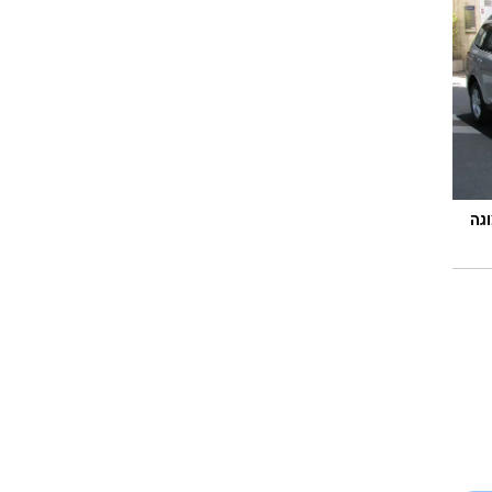
וגרים שנה
וטו רצח
עברת בעלות
גה
וטאלוס