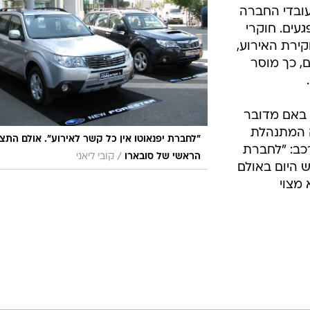
בטיחות
ובדי החברה
סדנאות ושיפורים
געים. חוקרי
ירת האירוע,
דעות
, כך מוסר
כל הכתבות
ארכיון מדורים
ס
כתבו לנו
פ
ע באם מדובר
אביזרים לרכב
ה
ה המתנהלת
"לחברת יפנאוטו אין כל קשר לאירוע". אולם התצו
כב: "לחברת
ט
/
הראשי של סובארו
קובי ליאני
 היום באולם
 מצוי