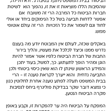
הביטוח  בבית המשפט ניתקל בסיבה ג'. ולא חלילה,
שהסיבות הללו מוציאות זו את זו, נהפוך הוא  לשיטת
חברות הביטוח כל המרבה הרי זה משובח  אם
אפשר לדחות תביעה בשל כל הנימוקים ביחד או אולי
לחוד וגם לשמור את כל הזכויות  הרי זה עולם אוטופי
ממש.
באקלים שכזה, לעולם אין המבוטח יודע מה בעצם
נדרש ממנו וכיצד לכלכל את מעשיו, והליך בירור
החבות של חברת הביטוח כלפיו אשר אמור להיות
הוגן ומהיר הופך לתעתוע. כך, למשל, בעוד יתכן
והמידע הראשון שינתן לו הוא שאין כיסוי ביטוחי ולכן
התביעה נדחית  והוא ייערך לקראת טענה זו - הרי
בבית המשפט תעלה לפתע טענה אחרת לחלוטין כגון
כי נמצא דובר שקר בבדיקת פוליגרף ביחס לנסיבות
מקרה הביטוח הנטען.
המפקח על הביטוח היה ער להפקרות זו, וקבע באופן