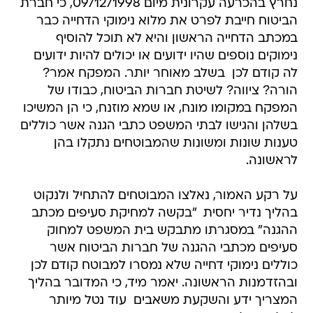
נחרץ בהכרעה עקרונית מיום 09/12/1998, כי חברת
הביטוח חייבת לפרט את מלוא נימוקי הדחייה כבר
במכתב הדחייה הראשון והיא לא תוכל להוסיף
נימוקים נוספים שהיו ידועים או יכולים להיות ידועים
לה קודם לכן  בשלב מאוחר יותר. המפקח אמר?
הורה? ציווה? לשיטת חברות הביטוח, כבודו של
המפקח במקומו מונח, או שמא מוזנח, כי הן המשיכו
בשלהן והגישו לבתי המשפט כתבי הגנה אשר כוללים
טענות שונות ומשונות שהמבוטחים נתקלו בהן
לראשונה.
על רקע האמור, נאלצו המבוטחים להתחיל ולנקוט
בהליך נדיר יחסית  "בקשה למחיקת סעיפים מכתב
ההגנה" במסגרתו מתבקש בית המשפט למחוק
סעיפים מכתבי ההגנה של חברות הביטוח אשר
כוללים נימוקי דחייה שלא נמסרו למבוטח קודם לכן
ובהזדמנות הראשונה. יאמר מיד, כי המדובר בהליך
המצריך ידע והשקעת משאבים  עוד נטל מיותר