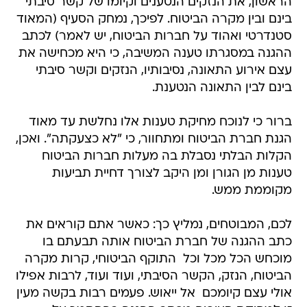
הראשון, את הנזקים הנטענים וקיומו של קשר סיבתי
בינם ובין מקרה הביטוח. לפיכך, נמחק הסעיף (המאוד
סטנדרטי ואהוד על חברות הביטוח, יש לאמר) לכתב
ההגנה במסגרתו טענה המשיבה, כי היא מכחישה את
עצם אירוע התאונה, נסיבותיו, הנזקים וקשר סיבתי
בינם לבין התאונה הנטענת.
ברור כי לנוכח מחיקת טענות אלו נחלשת עד מאוד
הגנת חברת הביטוח ומתחוור, כי "לא כצעקתה". ואכן,
הקלות הבלתי נסבלת בה מעלות חברות הביטוח
טענות מן הגורן ומן היקב לצורך דחיית תביעות 
מקוממת ממש.
לכם, המבוטחים, נמליץ כך: כאשר אתם קוראים את
כתב ההגנה של חברת הביטוח אותה תבעתם בו
מוכחש הכל מכל וכל  התוקף הביטוחי, קרות מקרה
הביטוח, הנזק, הקשר הסיבתי, ועוד ועוד, לרבות אפילו
אולי עצם קיומכם  אל ייאוש. פעמים רבות בקשה מעין