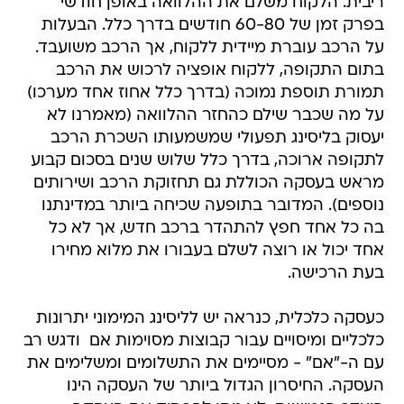
ריבית. הלקוח משלם את ההלוואה באופן חודשי
בפרק זמן של 60-80 חודשים בדרך כלל. הבעלות
על הרכב עוברת מיידית ללקוח, אך הרכב משועבד.
בתום התקופה, ללקוח אופציה לרכוש את הרכב
תמורת תוספת נמוכה (בדרך כלל אחוז אחד מערכו)
על מה שכבר שילם כהחזר ההלוואה (מאמרנו לא
יעסוק בליסינג תפעולי שמשמעותו השכרת הרכב
לתקופה ארוכה, בדרך כלל שלוש שנים בסכום קבוע
מראש בעסקה הכוללת גם תחזוקת הרכב ושירותים
נוספים). המדובר בתופעה שכיחה ביותר במדינתנו
בה כל אחד חפץ להתהדר ברכב חדש, אך לא כל
אחד יכול או רוצה לשלם בעבורו את מלוא מחירו
בעת הרכישה.
כעסקה כלכלית, כנראה יש לליסינג המימוני יתרונות
כלכליים ומיסויים עבור קבוצות מסוימות אם  ודגש רב
עם ה-"אם" - מסיימים את התשלומים ומשלימים את
העסקה. החיסרון הגדול ביותר של העסקה הינו