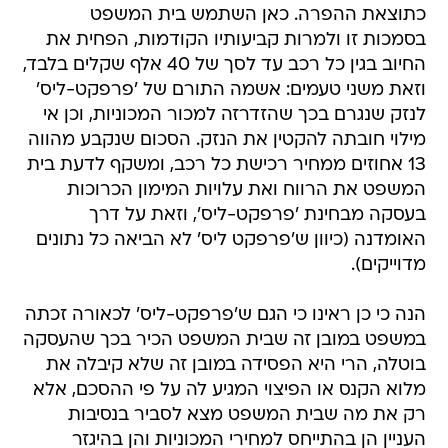
כתוצאת ההפרה. כאן השתמש בית המשפט
בסמכות זו ולמרות קביעותיו הקודמות, הפחית את
החיוב בגין כל רכב עד לסך של 40 אלף שקלים בלבד,
וזאת משני טעמים: אשמה התורם של 'פרפקט-ליס'
לנזק שנגרם בכך שהזדרזה למכור המכוניות, וכן אי
מילוי חובתה להקטין את הנזק. הסכום שנקבע מהווה
13 אחוזים ממחיר רכישת כל רכב, ומשקף לדעת בית
המשפט את הרווח ואת עלויות המימון הכרוכות
בעסקה מבחינת 'פרפקט-ליס', וזאת על דרך
האומדנה (כיוון ש'פרפקט ליס' לא הביאה כל נתונים
מדוייקים).
הנה כי כן ראינו כי הגם ש'פרפקט-ליס' לכאורה זכתה
במשפט במובן זה שבית המשפט הכיר בכך שהעסקה
בוטלה, הרי היא הפסידה במובן זה שלא קיבלה את
מלוא הקנס או הפיצוי המגיע לה על פי ההסכם, אלא
רק את מה שבית המשפט מצא לסביר בנסיבות
העניין הן בהתייחס למחירי המכוניות והן בהיגזר