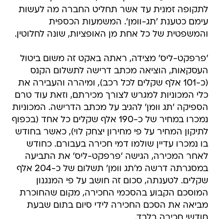
לתקופה זמנית עד אשר תחליט החברה מה לעשות
עימם כטענת 'תג-וומן'. המשמעות הכספית
והמשפטית של כל אחת מן האופציות, שונה לחלוטין.
'פרפקט-ליס' מצידה, ראתה באקט זה משום ביטול
העסקאות, הוציאה מכתב דרישה לתשלום הקנס
(כ-101 אלף שקלים לכל רכב), ומיהרה והעבירה את
כלי המכוניות למגרש לצורך מכירתם, וזאת עוד טרם
הספיקה 'תג וומן' להגיב על מכתב הדרישה. המכוניות
נמכרו במחיר של כ-190 אלף שקלים כל אחד (בכפוף
לתיקון המחיר על פי מחירון יצחק לוי), כאשר בחודש
בו נמכרו עדיין שולמו דמי חכירה בעבורם. כחודש
לאחר המכירה, הגישה 'פרפקט-ליס' את התביעה
במסגרתה דרשה מ'תג וומן' תשלום של כ-204 אלף
שקלים. לטענתה, סכום זה חושב על פי המנגנון
המוסכם הקבוע בהסכמי החכירה, מקום שהחוכרת
מביאה את הסכם החכירה לידי סיום בתום שבעת
חודשי חכירה בלבד.