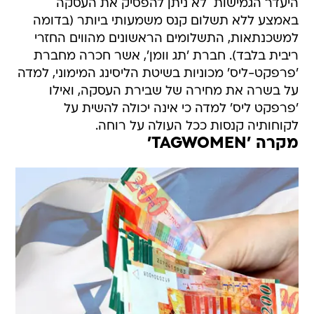
היעדר הגמישות  לא ניתן להפסיק את העסקה
באמצע ללא תשלום קנס משמעותי ביותר (בדומה
למשכנתאות, התשלומים הראשונים מהווים החזרי
ריבית בלבד). חברת 'תג וומן', אשר חכרה מחברת
'פרפקט-ליס' מכוניות בשיטת הליסינג המימוני, למדה
על בשרה את מחירה של שבירת העסקה, ואילו
'פרפקט ליס' למדה כי אינה יכולה להשית על
לקוחותיה קנסות ככל העולה על רוחה.
מקרה 'TAGWOMEN'