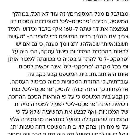
מבולבלים מכל המספרים? זה עוד לא הכל. במהלך
המשפט, הכירה 'פרפקט-ליס' במופרכות הסכום דנן
וצמצמה את דרישתה ל-160 אלף בלבד (כידוע, תמיד
צריך את ההליך בבית המשפט כדי להכיר ב- "טעויות
חשבונאיות" שכאלה). 'תג וומן' טענה, כי גם אם יש
לראות בהחזרת המכוניות ביטול עסקה, הרי היה על
'פרפקט-ליס' להתריע בפניה כי בכוונתה למכור אותן
וכי בכל מקרה, 'פרפקט-ליס' אינה זכאית לסכום
אותו היא תובעת. בית המשפט קבע כקביעה
עובדתית, כי החזרת המכוניות כמוה כביטול העסקה,
או לפחות כך היתה יכולה להסיק 'פרפקט-ליס'. כמו
כן קבע בית המשפט כי על פי הוראות הסכם ההחכר,
רשאית היתה 'פרפקט-ליס' לפעול למכירה מיידית
של המכוניות, ואף לבצע את תחשיביה שלא על פי
התמורה שהתקבלה בפועל כתוצאה מהמכירה אלא
על פי מחירון יצחק לוי. בית המשפט דחה טענות 'תג
וומן' כי יש לבחון בפועל מה היה מחיר הרכישה ומחיר