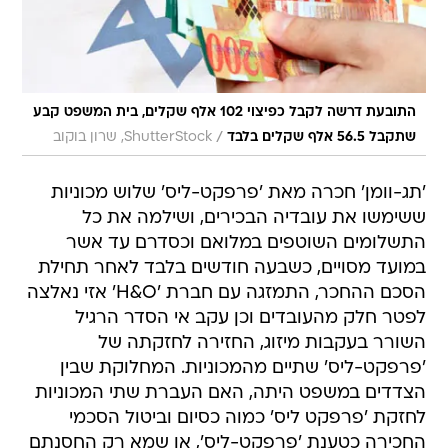
התובעת דרשה לקבל כפיצוי 102 אלף שקלים, בית המשפט קבע
/
שתקבל 56.5 אלף שקלים בלבד
ShutterStock, שרון בוקוב
'תג-וומן' חכרה מאת 'פרפקט-ליס' שלוש מכוניות
ששימשו את עובדיה הבכירים, ושילמה את כל
התשלומים השוטפים במלואם וכסדרם עד אשר
במועד מסויים, כשבעה חודשים בלבד לאחר תחילת
הסכם ההחכר, התמזגה עם חברת 'H&O' אזי נאלצה
לפטר חלק מהעובדים וכן עקב אי הסדר הרגיל
השורר בעקבות מיזוג, החזירה לחזקתה של
'פרפקט-ליס' שתיים מהמכוניות. המחלוקת שבין
הצדדים במשפט היתה, האם העברת שתי המכוניות
לחזקת 'פרפקט ליס' כמוה כסיום וביטול הסכמי
החכירה כטענת 'פרפקט-ליס', או שמא רק החסנתם