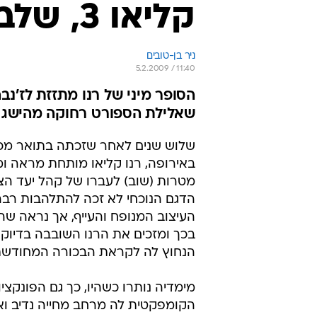
הדגם הנוכחי לא זכה להתלהבות רב
העיצוב המנופח והעייף, אך נראה ש
בכך ומזכים את הרנו השובבה בדיוק 
הנחוץ לה לקראת הבכורה המחודשת
מימדיה נותרו כשהיו, כך גם הפונקציו
הקומפקטית לה מרחב מחייה נדיב ו
שופעים ותכליתיים. שינויים משמעותיי
בפרט בחרטום הקצוץ ובאזור השבכ
זווית חטובה, ומביט מעלה לעברן של
תאורה מחודדות ודלות ברוחבן ביחס
המוחלף. בחלקה האחורי, נעשה מא
זנבה תוך שימור המאפיין הדינמי החד
מספרים ברנו. קווי המתאר הרוחביים
לצדדים קמעה ומחלקים צמד פנסי ער
בכל אחד מצידי הפגוש.