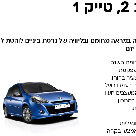
בטיחות
ה בעולם בשל
סדנאות ושיפורים
המעצבים חשו
במתכון
דעות
.
כל הכתבות
ארכיון מדורים
ס
נאליות
כתבו לנו
פ
אמצעי בקרה
אביזרים לרכב
ה
ם נעשו
ה המשווה לה
ט
/
רנו קליאו
אתר יצרן
 אלומות
 לדגם
מץ לחטב את
ש עליו
 נמתחים
פל אחוריים