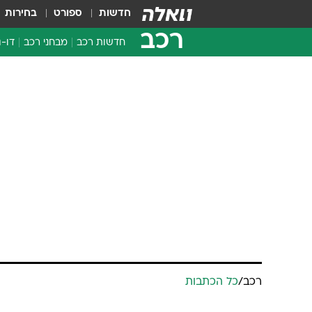
חדשות
ספורט
בחירות
רכב
חדשות רכב
מבחני רכב
דו-ג
חדשו
מבחנ
רכב
/
כל הכתבות
מבחנ
קליאו 3, שלב 2, טייק 1
ניר בן-טובים
5.2.2009 / 11:40
הסופר מיני של רנו מתזזת לז'נב
שאלילת הספורט רחוקה מהישג 
שלוש שנים לאחר שזכתה בתואר מכו
באירופה, רנו קליאו מותחת מראה 
מטרות (שוב) לעברו של קהל יעד הצע