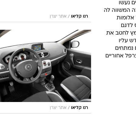
/
רנו קליאו
אתר יצרן
, יאפשר רמת
ציעה האחות
 197. הגרסה במרכב קופה
בים קלים מהטוינגו GT, המיני הנמרצת,
.
מת המפרט
מפאר את
ים
ת הילוכים