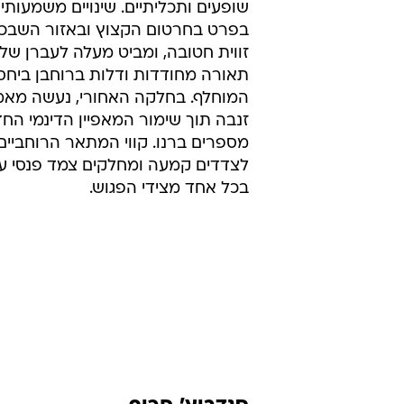
סנדביץ' חריף
דגם ה-GT של הקליאו (בתמונות)
פתיחה מעט פחות דרמטית מכפי שמ
הגדולה  קליאו ספורט
מושכת רכי
אשר זוכה לביקורות חיוביות באירופה
מבחוץ ומבפנים, פערים נמצאים בר
וכן באבזור הרלוונטי. צמד מפלטים 
ישבנה, תא הנוסעים מתכבד באלמנט
ספורטיביים  כסאות חובקים יותר, ידי