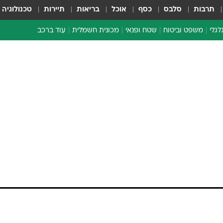
תרבות
סלבס
כסף
אוכל
בריאות
תיירות
טכנולוגיה
לגלי
משפט וביטוח
שטח ופנאי
מכונית חשמלית
עוד ברכב
ת דו-גלגלי
ביטוח רכב
י דו-גלגלי
אביזרים לרכב
ים ארוכי טווח דו-גלגלי
מכוניות חדשות
ק
מבצעים חמים
י
מבחנים ארוכי טווח
מבשלים מהשטח
אופניים
משומשות
ה במראה מחומם ובליוויה של גרסת ביניים לוהטת לא
אספנות
ידם
ספורט מוטורי
נית השנה
צרכנות
ומפקסת
טכנולוגיה
יר ברוחו.