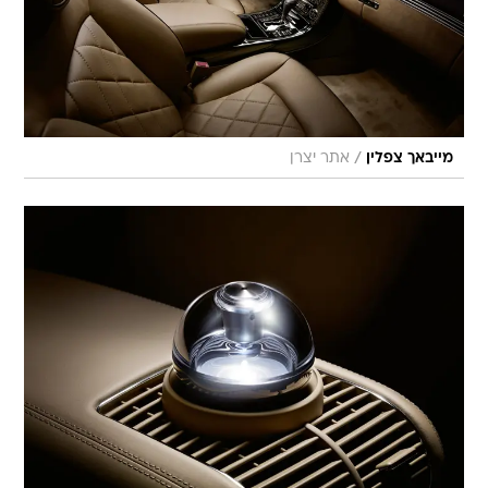
/
מייבאך צפלין
אתר יצרן