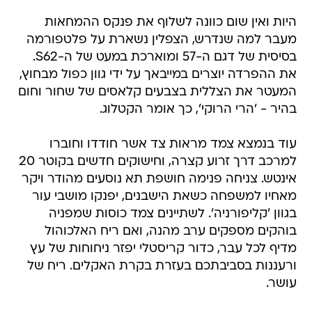
היות ואין שום כוונה לשלוף את פנקס ההמחאות
מעבר למה שנדרש, הצפלין נשארת על פלטפורמה
בסיסית של דגם ה-57 ומוארכת במעט של ה-S62.
את ההפרדה יוצרים במייבאך על ידי גוון כפול מבחוץ,
המעטר את הצללית בצבעים קלאסים של שחור וחום
בהיר - 'הרי הרוקי', כך אומר הקטלוג.
עוד בנמצא צמד מראות צד אשר חודדו וחוברו
למרכב דרך זרוע קצרה, וחישוקים חדשים בקוטר 20
אינטש. צניחה פנימה חושפת תא נוסעים מהודר ויקר
מאחיו למשפחה כשאת הישבנים, יפנקו מושבי עור
בגוון 'קליפורניה'. לשתיינים צמד כוסות שמפניה
בוהקים מספקים ערב מהנה, ואם ריח האלכוהול
מדיף לכל עבר, כדור קריסטלי יפזר ניחוחות של עץ
ורעננות בסביבתכם בעזרת בקרת האקלים. ריח של
עושר.