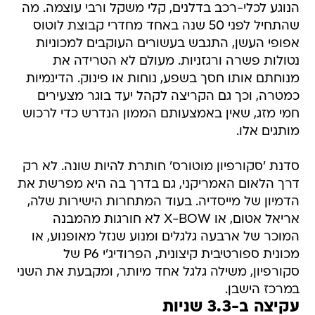
הנוגע לכלי-רכב בדלנים, קלי משקל ורבי עוצמה. מה
שהתחיל לפני 50 שנה באחד מחדרי קבוצת לוטוס
אפופי העשן, התגבש בעשורים העוקבים למכוניות
נטולות פשרה ורגזניות. מעולם לא הטרידה את
מנוחתם אותו חסך בשפע, נוחות או פינוק. הדינמיות
כמטרה, וכך גם הקריצה לקהל יעד בוגר מצעירים
חמי מזג, שאין באמצעותם הממון הנדרש כדי לרכוש
מותגים אלו.
סדנת 'סקורפיון מוטורס' חותרת להיות שונה. לא רק
דרך הלאום האמריקני, גם בדרך בה היא מפרשת את
הדמיון של מייסדיה. בעוד המתחרות הישירות שלה,
אריאל אטום, או X-BOW לא חורגות מהמבנה
המוכר של ארבעה גלגלים ומנוע שנזל מאופנוע, או
מכונית ספורטיבית קיצונית, הפרודיג'י P6 של
סקורפיון, משילה גלגל אחד מיותר, ומקבעת את השני
במרכז הישבן.
עקיצה ב-3.3 שניות