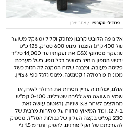
/
פרודיג'י סקורפיון
אתר יצרן
אל גופה הלובש קרבון מחוזק וקליל (משקל משוער
של 400 ק"ג) הוצמד מנוע 600 סמ"ק, 125 כ"ס
שנעקר מסוזוקי GSX את זעקותיו עד 14,000 סל"ד
ירגיש הספון היחיד במושב בכל גופו, בשל מערכת
פליטה מעובה, ומבנה שלוח המקנה לה חזות כשל
מכונית פורמולה 1 קטנטנה, מינוס גלגל כפי שצויין.
אולם, יכולותיה עדיין חסרות את הדולר לאירו, או
שמא השוואה היא ללירה שטרלינג. 0-100 קמ"ש
מחולצים לאחר 3.3 שניות, (האטום עושה זאת
ב-2.7), ומד המיאוץ מדווח על מהירות מרבית של
230 קמ"ש בקצה העליון של גבולות הסל"ד. מספיק
להערכתם של הקליפורנים, להפיק יותר מ 1.5 ג'י