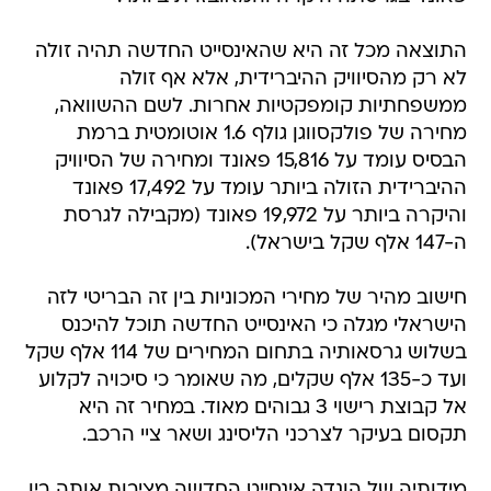
התוצאה מכל זה היא שהאינסייט החדשה תהיה זולה
לא רק מהסיוויק ההיברידית, אלא אף זולה
ממשפחתיות קומפקטיות אחרות. לשם ההשוואה,
מחירה של פולקסווגן גולף 1.6 אוטומטית ברמת
הבסיס עומד על 15,816 פאונד ומחירה של הסיוויק
ההיברידית הזולה ביותר עומד על 17,492 פאונד
והיקרה ביותר על 19,972 פאונד (מקבילה לגרסת
ה-147 אלף שקל בישראל).
חישוב מהיר של מחירי המכוניות בין זה הבריטי לזה
הישראלי מגלה כי האינסייט החדשה תוכל להיכנס
בשלוש גרסאותיה בתחום המחירים של 114 אלף שקל
ועד כ-135 אלף שקלים, מה שאומר כי סיכויה לקלוע
אל קבוצת רישוי 3 גבוהים מאוד. במחיר זה היא
תקסום בעיקר לצרכני הליסינג ושאר ציי הרכב.
מידותיה של הונדה אינסייט החדשה מציבות אותה בין