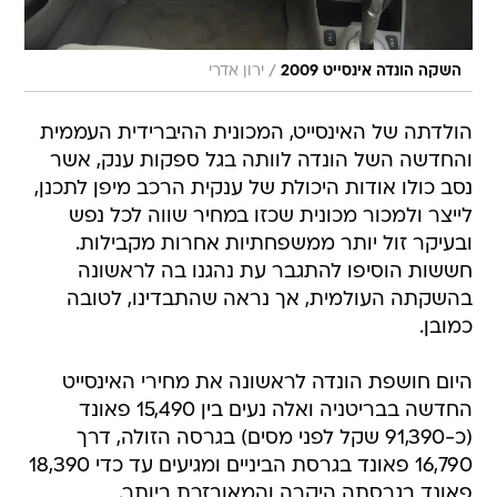
/
השקה הונדה אינסייט 2009
ירון אדרי
הולדתה של האינסייט, המכונית ההיברידית העממית
והחדשה השל הונדה לוותה בגל ספקות ענק, אשר
נסב כולו אודות היכולת של ענקית הרכב מיפן לתכנן,
לייצר ולמכור מכונית שכזו במחיר שווה לכל נפש
ובעיקר זול יותר ממשפחתיות אחרות מקבילות.
חששות הוסיפו להתגבר עת נהגנו בה לראשונה
בהשקתה העולמית, אך נראה שהתבדינו, לטובה
כמובן.
היום חושפת הונדה לראשונה את מחירי האינסייט
החדשה בבריטניה ואלה נעים בין 15,490 פאונד
(כ-91,390 שקל לפני מסים) בגרסה הזולה, דרך
16,790 פאונד בגרסת הביניים ומגיעים עד כדי 18,390
פאונד בגרסתה היקרה והמאובזרת ביותר.