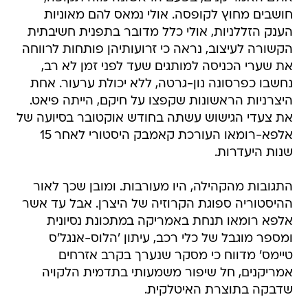
חושבים מחוץ לקופסה. אולי נמאס להם מאוניות
הענק הזללניות, אולי כלל מדובר בתפנית חשיבתית
הקשורה לעיצוב, נראה כי זרועותיהן פותחות לרווחה
את שערי הכניסה למותגים שעד לפני זמן לא רב,
נחשבו כפרסונה נון-גרטה, ללא יכולת ערעור. אחת
היצרניות הראשונות שקפצו על חיקם, הייתה פיאט.
את צעדי הגישוש עשתה בחודש אוקטובר בסיועה של
אלפא-רומאו העורכת קאמבק היסטורי לאחר 15
שנות היעדרות.
התגובות מהקהילה, היו מעורבות. ומובן שכך לאור
ההיסטוריה ספוגת הקרוזיה של היצרן. אבל עד אשר
אלפא רומאו תנחת באמריקה במתכונת נסיונית
ומספר מוגבל של כלי רכב, עיתון 'הלוס-אנגל'ס
טיימס' מדווח כי מסקר שנערך בקרב אזרחים
אמריקנים, חל שיפור משמעותי בתדמית הלקויה
שדבקה בתוצרת האיטלקית.