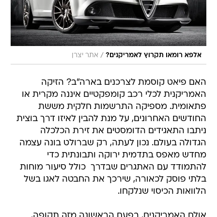
/
אלפא רומאו תקרוץ לאמריקנים?
אתר יצרן
האם פיאט קוסמת לצרכנים בארה"ב? הזיקה
האמריקנית לכלי רכב קומפקטיים איננה מקרית או
פתאומית. מספיקה התרשמות חלקית מששת
החודשים האחרונים, על מנת להבין לאיזו דרך בוצית
ניתבו התאגידים הדומסטים את זירת הכלכלה
הגדולה בעולם. נכון לעתה, רק שברולט בונה עצמה
מחדש מאפס בתדמית ירוקה ותבונתית כדי
להתמודד עם האתגרים שבדרך  כולל סיעור מוחות
בלתי פוסק לכאורה, שירכך את החבטה לאגו בשל
הלוואות הכיסוי שנלקחו.
אולם האמריקנים, בפעם הראשונה מזה תקופה,