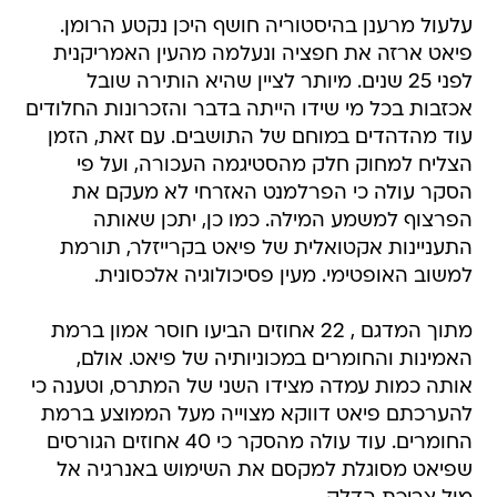
עלעול מרענן בהיסטוריה חושף היכן נקטע הרומן.
פיאט ארזה את חפציה ונעלמה מהעין האמריקנית
לפני 25 שנים. מיותר לציין שהיא הותירה שובל
אכזבות בכל מי שידו הייתה בדבר והזכרונות החלודים
עוד מהדהדים במוחם של התושבים. עם זאת, הזמן
הצליח למחוק חלק מהסטיגמה העכורה, ועל פי
הסקר עולה כי הפרלמנט האזרחי לא מעקם את
הפרצוף למשמע המילה. כמו כן, יתכן שאותה
התעניינות אקטואלית של פיאט בקרייזלר, תורמת
למשוב האופטימי. מעין פסיכולוגיה אלכסונית.
מתוך המדגם , 22 אחוזים הביעו חוסר אמון ברמת
האמינות והחומרים במכוניותיה של פיאט. אולם,
אותה כמות עמדה מצידו השני של המתרס, וטענה כי
להערכתם פיאט דווקא מצוייה מעל הממוצע ברמת
החומרים. עוד עולה מהסקר כי 40 אחוזים הגורסים
שפיאט מסוגלת למקסם את השימוש באנרגיה אל