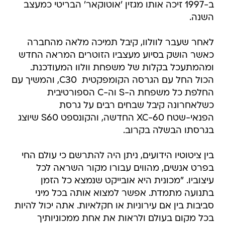
ב-1997 זיכה אותו מגזין 'אוטוקאר' הבריטי כמעצב
השנה.
לאחר שעבר לוולוו, קיבל תמיכה מלאה מהחברה
כאשר הושק בסיוע מעצביו הזוטרים המראה החדש
ומהמתעכל בקלות של משפחת וולוו המעודכנת.
הכול החל עם הגרסה הקומפקטית  C30, והמשיך עם
החלפת כל משפחת ה-S וה-C הספורטיבית
כשלאחרונה קיבל שבחים רבים על גרסת
הפנאי-שטח XC-60 החדשה, והקונספט S60 שיוצג
בגרסתו הבשלה בקרוב.
בין ציטוטיו הידועים, ניתן היה להתרשם כי עולם החי 
בפרט אנשים, מהווים עבורו מקור השראה לכל
עיצוביו. "מכונית היא אובייקט שנמצא כל הזמן
בתנועה מתמדת. אפשר למצוא אותה בכל מיני
סביבות בין אם עירוניות או חקלאיות. אתה יכול להיות
בכל מקום בעולם ולראות את אחת ממכוניותיך