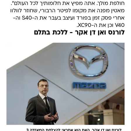
חולפת מולך. אתה מפיץ את חלומותיך לכל העולם".
מאטין מפנה את מקומו לפיטר הרבורי, שחוזר לוולוו
אחרי פסק זמן בפורד ועיצב בעבר את ה-S40 וה-
V40 וכן את ה-XC90.
לורנס ואן דן אקר - ללכת בתלם
לורנס ואן דן אקר. האם הוא אחראי להצלחת המאזדה 3