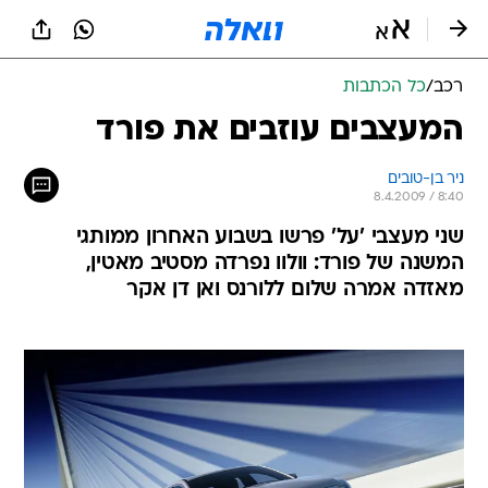
רכב
/
כל הכתבות
המעצבים עוזבים את פורד
ניר בן-טובים
8.4.2009 / 8:40
שני מעצבי 'על' פרשו בשבוע האחרון ממותגי
המשנה של פורד: וולוו נפרדה מסטיב מאטין,
מאזדה אמרה שלום ללורנס ואן דן אקר