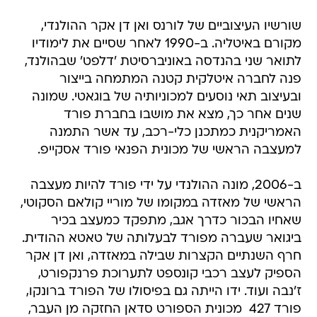
שורשיו העיצוביים של לורנס ואן דן אקר ההולנדי,
מקורם באיטליה. ב-1990 לאחר שסיים את לימודיו
לתואר שני בהנדסה באוניברסיטת 'דלפט' שבהולנד,
פנה לחברה איטלקית קטנה המתמחה בייצור
ובעיצוב תאי נוסעים למכוניותיה של בוגאטי. שמונה
שנים אחר כך, מצא את מושבו בחברת פורד
האמריקנית כמתכנן כלי-רכב, עד אשר התמנה
למעצבה הראשי של מכונית הפנאי פורד אסקייפ.
ב-2006, מונה ההולנדי על ידי פורד להיות מעצבה
הראשי של מאזדה במקומו של מוריי קולאם הסקוטי,
שאחיו הבכור כדרך אגב, מתפקד כמעצב בכיר
ביגואר שעברה מפורד לבעלותה של טאטא ההודית.
חרף השנתיים הקצרות שבילה במאזדה, ואן דן אקר
הספיק לעצב רכבי קונספט לתערוכת פרנקפורט,
ז'נבה ועוד. ידו הייתה גם בפיסולו של הפורד ברונקו,
פורד 427  מכונית הספורט סדאן החזקה מן העבר,