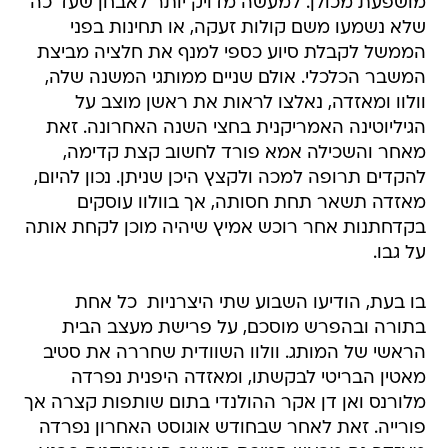
מושפעת מכולן. למעשה מדויק יותר לאבחן שעד כה
שלא נשמעו משם קולות זעקה, או תחינות בפני
הממשל לקבלת סיוע כספי למנף את חלציה מביצת
המשבר הכלכלי. אולם שניים ממותגי המשנה שלה,
וולוו ומאזדה, נאלצו לראות את ראשן מוצב על
הגיליוטינה האמריקנית בחצי השנה האחרונה. זאת
מאחר והשכילה אמא פורד לחשוב קצת קדימה,
להקדים תרופה למכה ולקצץ היכן שניתן. נכון להיום,
מאזדה תשאר תחת חסותה, אך בוולוו עוסקים
בקדחתנות אחר רוכש אמיץ שיהיה מוכן לקחת אותה
על גבו.
בו בעת, הודיעו השבוע שתי היצרניות  כל אחת
בתורה ובהפרש מוסכם, על פרישת מעצב הבית
הראשי של המותג. וולוו השוודית שחררה את סטיב
מאטין הבריטי לבקשתו, ומאזדה היפנית נפרדה
מלורנס ואן דן אקר ההולנדי בתום שותפות קצרה אך
פורייה. זאת לאחר שבחודש אוגוסט האחרון נפרדה