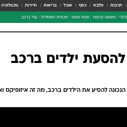
תרבות
סלבס
כסף
אוכל
בריאות
תיירות
טכנולוגיה
לגלי
משפט וביטוח
שטח ופנאי
מכונית חשמלית
עוד ברכב
ת דו-גלגלי
ביטוח רכב
י דו-גלגלי
אביזרים לרכב
ים ארוכי טווח דו-גלגלי
מכוניות חדשות
ק
מבצעים חמים
י
להסעת ילדים ברכב
מבחנים ארוכי טווח
מבשלים מהשטח
אופניים
משומשות
הנכונה להסיע את הילדים ברכב, מה זה איזופיקס וא
אספנות
ספורט מוטורי
צרכנות
טכנולוגיה