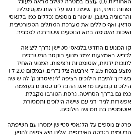
האחוריות (D) עוצבו במטרה לשלב מראה מעוגל
ופחות זוויתי, תוך שימת דגש על ראות מקסימלית
והרמוניה בישבן. שיפורים נוספים נכללים כמו בלגאסי
סדאן, ואף כוללים את מערכת המתלים הספורטיבית
ואיכות האטימה בתא הנוסעים ששודרגה למכביר.
קו המנועים החדש בלגאסי סטיישן נדרך ליציאה
לכביש באמצעות צמד מנועי בוקסר המשודכים
לתיבות ידניות, אוטומטיות ורציפות. המנוע האחיד
מוצע בנפח 2.5 ל' ארבעה צילינדרים, (במקום 2.0 ל')
בשידוך לתיבת הילוכים רציפה 'ליניאטרוניק' לה שישה
הילוכים קבועים מראש. ההבדלים טמונים בעוצמה
כמו גם בדרך הסחיטה. גרסת הטורבו מקבלת
אפשרות לגיר ידני עם שישה הילוכים ותמסורת
אוטומטית בת חמישה הילוכים.
פרטים נוספים על הלגאסי סטיישן ימסרו עם חשיפתה
הרשמית בגרסה האירופית. אלינו היא צפויה להגיע