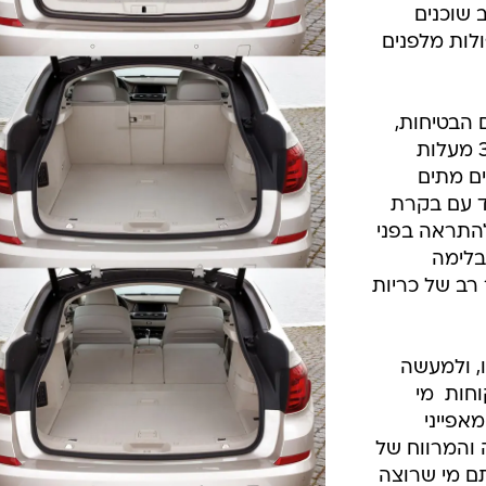
 שוכנים
ולות מלפנים
 הבטיחות,
ורק מספרת על חיישני קירבה ב-360 מעלות
ים מתים
חד עם בקרת
להתראה בפני
בלימה
 רב של כריות
ן טוריסמו, ולמעשה
חות  מי
 לא את מאפייני
 והמרווח של
וסתם מי שרוצה