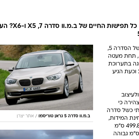
בטיחות
סדנאות ושיפורים
דעות
איך תראה מכונית המשלבת את כל תפישות החיים של ב
כל הכתבות
ארכיון מדורים
ס
שש שנים לאחר הולדת דור ה-E60 של הסדרה 5,
כתבו לנו
פ
, תחת מעטה
אביזרים לרכב
ה
 תצוגה בתערוכת
ט
ז'נבה שהתקיימה בחודש מרץ 2009 וכעת הגיע
ר לשם המשייך אותה לסדרה 5 ולעיצוב
, ב.מ.וו מצהירה כי
תי כשל סדרה
/
ב.מ.וו סדרה 5 גראן טוריסמו
אתר יצרן
. לפחות מבחינת המידות,
יש אמת בדבריהם: אורכה עומד על 499.8 ס"מ
הה נמתח על פני 155.9 ס"מ - 7.1 ס"מ גבוהה