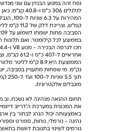
נפח זהה במנוע הבנזין עם שני מגדשי
לגלגלים 306 כ"ס ו-40.8
קמ"ש, וצריכת דלק של 
בממוצע לכל קילומטר. ואם תלונות ת
אחראיים ל-407 כ"ס ו
גק"מ. מי שפחות מתעניין בסביבה, י
תוך 5.5 שניות ל
מוגבלים אלקטרונית.
תחום ההנאה מנהיגה לא נשכח, וב.מ.ו
את המכונית במערכת ה'דרייב דיינמיק
באמצעותה יכול הנהג לבחור בין ארב
נהיגה - נורמלי, נוחות, ספורט וספור
גורמים לשינוי בתגובת דוושת בתאוצ