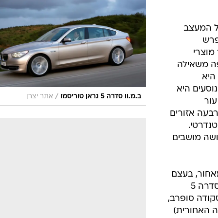
ה של המעצב
פרש
מוצרי
ה משאילה
ת היא
א הנוסעים היא
/
ב.מ.וו סדרה 5 גראן טוריסמו
אתר יצרן
יפודי עור
בעה אזורים
נדרטי.
ושה מושבים
סדרה 5 GT מגיע מאחור, בעצם
התקנת דלת חמישית לתא המטען בסדרה 5
קודה סופרב,
ה האחורית)