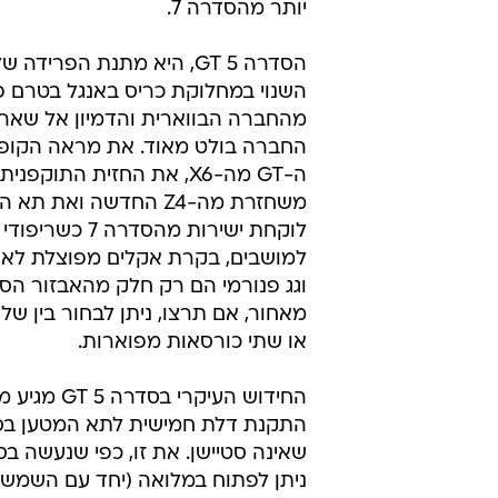
יותר מהסדרה 7.
הסדרה 5 GT, היא מתנת הפריד
השנוי במחלוקת כריס באנגל בטרם 
מהחברה הבווארית והדמיון אל שאר 
החברה בולט מאוד. את מראה הקופ
ה-GT מה-X6, את החזית התוקפני
משחזרת מה-Z4 החדשה ואת ת
לוקחת ישירות מהסדרה 7 כשר
למושבים, בקרת אקלים מפוצלת לאר
וגג פנורמי הם רק חלק מהאבזור הסט
מאחור, אם תרצו, ניתן לבחור בין של
או שתי כורסאות מפוארות.
החידוש העיקרי ב
שאינה סטיישן. את זו, כפי שנעשה בס
ניתן לפתוח במלואה (יחד עם השמש