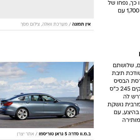
כך, נפחו של
תא המטען עומד על 440 ליטרים או 1,700 עם
/
אין תמונה
מערכת וואלה, צילום מסך
ים, שלושתם
ודכת תיבת
רסת הבסיס
תהיה דיזלית, בנפח 3.0 ל' מהם מופקים 245 כ"ס
ן שידרש לה
ות המרבית נושקת
ר בהיצע, עם
מותירה
/
ב.מ.וו סדרה 5 גראן טוריסמו
אתר יצרן