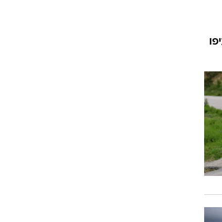
.מ.וו סדרה 7, X5 ו-X6? העיפו
וגרים שנה
וטו רצח
עברת בעלות
וטאלוס