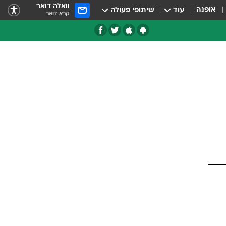
וואלה דואר
אופנה
עוד
שיתופי פעולה
קרא דואר
טגוריות
צרנים