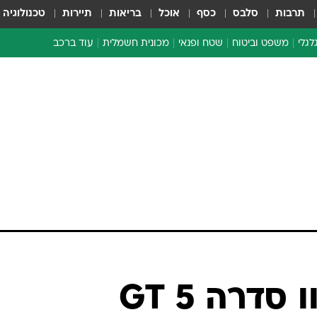
תרבות
סלבס
כסף
אוכל
בריאות
תיירות
טכנולוגיה
לגלי
משפט וביטוח
שטח ופנאי
מכונית חשמלית
עוד ברכב
ת דו-גלגלי
ביטוח רכב
י דו-גלגלי
אביזרים לרכב
ים ארוכי טווח דו-גלגלי
מכוניות חדשות
ק
מבצעים חמים
י
מבחנים ארוכי טווח
מבשלים מהשטח
אופניים
משומשות
אספנות
ספורט מוטורי
צרכנות
דרה 5 GT
טכנולוגיה