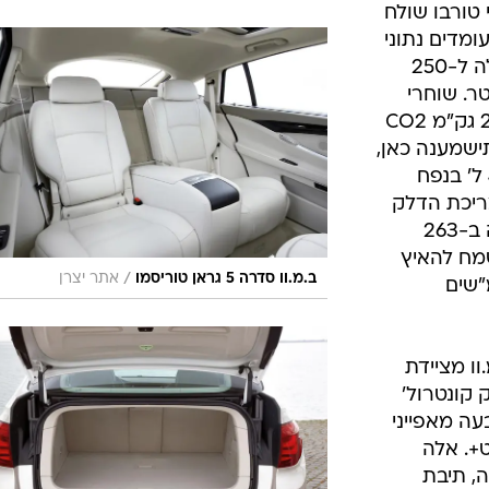
 טורבו שולח
 קג"מ. כאן עומדים נתוני
המהירות על 6.3 שניות ל-100, הגבלה ל-250
11.2 ק"מ לליטר. שוחרי
הסביבה פחות ישמחו לשמוע על 209 גק"מ CO2
ישמענה כאן,
חכו לגרסה הבכירה - מנוע V8 ו-4.4 ל' בנפח
-61.2 קג"מ, וצריכת הדלק
הממוצעת היא 8.9 ק"מ לליטר מלווה ב-263
שמח להאיץ
/
ב.מ.וו סדרה 5 גראן טוריסמו
אתר יצרן
-100 ועד ל-250 קמ"שים
ו מציידת
 קונטרול'
עה מאפייני
ט+. אלה
ה, תיבת