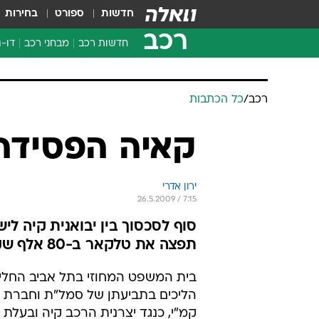
חדשות
ספורט
בחירות
רכב
חדשות רכב
מבחני רכב
דו-ג
חדשו
מבחנ
רכב
/
כל הכתבות
מבחנ
קאיה הפסידה
ירון אדרי
26.5.2009 / 7:15
סוף לסכסוך בין יבואנית קיה ל
תפצה את טלקאר ב-80 אלף שקלים
בית המשפט המחוזי בתל אביב החליט
הליכים בתביעתן של סמל"ת וחברת 
קמ"י, כנגד יצרנית הרכב קיה ובעלת הז