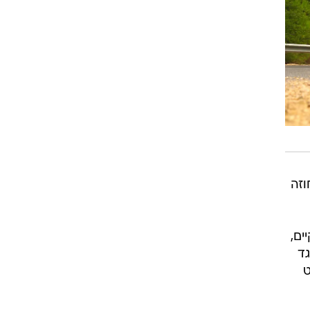
וגרים שנה
וטו רצח
עברת בעלות
וטאלוס
וזה
ים,
ד
ט