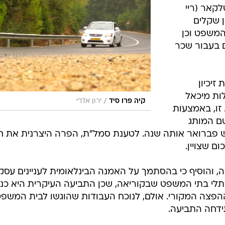
בטיחות
לקאר (ריי
סדנאות ושיפורים
על סך 156.8 מיליון שקלים
המשפט וכן
דעות
 אלף שקלים בעבור שכר
כל הכתבות
ארכיון מדורים
ס
כתבו לנו
פ
ית זיכיון
אביזרים לרכב
ה
ות מיכאל
/
קיה פרו סיד
ירון אדרי
 זו, באמצעות
ט
ם המותג
 פברואר אותה שנה. לטענת סמל"ת, הפרה היצרנית את ח
ם שצויין.
והוסיף כי בהסתמך על האמנה הבינלאומית לעניינים עסקי
תלי בתי המשפט שבקוריאה, שכן התביעה העיקרית היא כנג
ההפצה המקורי. אולם, לנוכח העבודות שהוגשו לבית המשפ
ידחה התביעה.