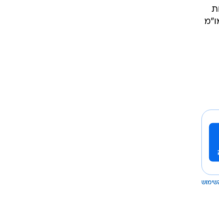
ת
ו"מ
שימוש