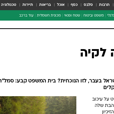
תרבות
סלבס
כסף
אוכל
בריאות
תיירות
טכנולוגיה
לגלי
משפט וביטוח
שטח ופנאי
מכונית חשמלית
עוד ברכב
ת דו-גלגלי
ביטוח רכב
י דו-גלגלי
אביזרים לרכב
ים ארוכי טווח דו-גלגלי
מכוניות חדשות
ק
מבצעים חמים
י
 לקיה
מבחנים ארוכי טווח
מבשלים מהשטח
אופניים
משומשות
ישראל בעבר, לזו הנוכחית? בית המשפט קבע: סמל"ת
אספנות
ספורט מוטורי
 על עיכוב
צרכנות
הבת שלה
טכנולוגיה
יכיון