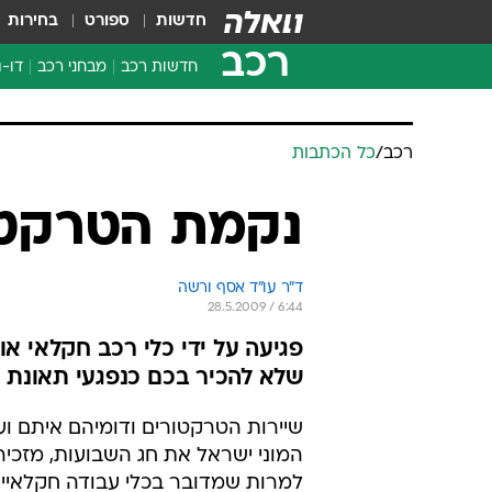
חדשות
ספורט
בחירות
רכב
חדשות רכב
מבחני רכב
דו-ג
חדשו
מבחנ
רכב
/
כל הכתבות
מבחנ
נקמת הטרקט
ד"ר עו"ד אסף ורשה
28.5.2009 / 6:44
פגיעה על ידי כלי רכב חקלאי א
שלא להכיר בכם כנפגעי תאונת 
שיירות הטרקטורים ודומיהם איתם ועל
המוני ישראל את חג השבועות, מזכירי
למרות שמדובר בכלי עבודה חקלאיים,