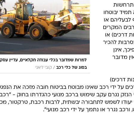
בטיחות
מתרחשות
סדנאות ושיפורים
תמיד יבוטחו
ף לבעליהם או
דעות
רבים המקרים
כל הכתבות
ת דרכים) או
ארכיון מדורים
ס
רבות להכיר
כתבו לנו
פ
כך, אינן
אביזרים לרכב
ה
ין מדובר
למרות שמדובר בכלי עבודה חקלאיים, עדיין עסקי
ט
/
בסוג של כלי רכב
קובי ליאני
ות דרכים)
ים על ידי רכב שאינו מבוטח בביטוח חובה מזכה את הנפגע
י הנזק נגרם עקב שימוש ברכב מנועי כהגדרתו בחוק - "רכב
 יעודו לשמש לתחבורה יבשתית, לרבות רכבת, טרקטור, מכו
 ורכב נגרר או נתמך על ידי רכב מנועי".