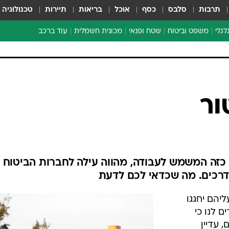
תרבות
סלבס
כסף
אוכל
בריאות
תיירות
טכנולוגיה
לגלי
משפט וביטוח
שטח ופנאי
מכונית חשמלית
עוד ברכב
ת דו-גלגלי
ביטוח רכב
י דו-גלגלי
אביזרים לרכב
ים ארוכי טווח דו-גלגלי
מכוניות חדשות
ק
מבצעים חמים
י
ור
מבחנים ארוכי טווח
מבשלים מהשטח
אופניים
משומשות
ו כזה המשמש לעבודה, מהווה עילה לחברות הביטוח
אספנות
דרכים. מה שכדאי לכם לדעת
ספורט מוטורי
יהם יחגגו
צרכנות
ם לנו כי
טכנולוגיה
 עדיין