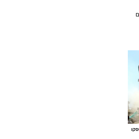
ם
סקו