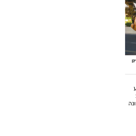
וגרים שנה
וטו רצח
עברת בעלות
נן
וטאלוס
נה