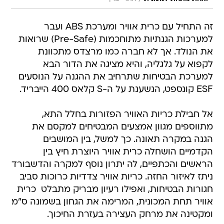
זה התחיל עם כרית אוויר ומערכת ABS ועבר
למערכות הגנתיות מתוחכמות (Pre-Safe) שרואות
את הנולד. אך לא חברה כמו מרצדס מתכוונת
לקפוא על גלגליה, והיא מציגה את הדור הבא
למערכת הבטיחות שתרחיב את ההגנה על הנוסעים 
ESF קונספט, הנשענת על ה-S קלאס 400 הייבריד.
אל חבילת כריות האוויר הפזורות בחלל התא,
מתווספים מגוון אמצעים המבטיחים למקסם את
הגנה במקרה תאונה. כך למשל, בין המושבים
הקדמיים הושחלה כרית אוויר היוצרת חיץ בין
הראשים והכתפיים, לה יתרון נוסף למקרה והדשבורד
ניתז לאיזור החזה. כריות אוויר צדדיות כרוכות סביב
חגורות הבטיחות, ואפילו רעיון מבריק מתבלט  כרית
אוויר תחת המכונית, המרימה את הגחון בשמונה ס"מ
ומקטינה את מרחק העצירה בעזרת החיכוך.