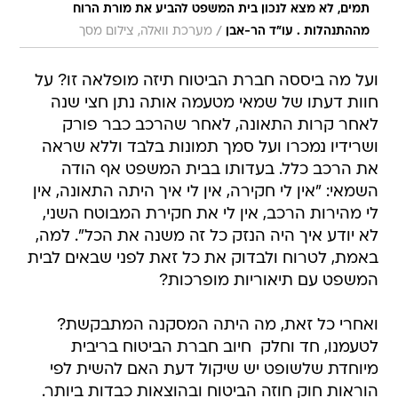
תמים, לא מצא לנכון בית המשפט להביע את מורת הרוח
/
מההתנהלות . עו"ד הר-אבן
מערכת וואלה, צילום מסך
ועל מה ביססה חברת הביטוח תיזה מופלאה זו? על
חוות דעתו של שמאי מטעמה אותה נתן חצי שנה
לאחר קרות התאונה, לאחר שהרכב כבר פורק
ושרידיו נמכרו ועל סמך תמונות בלבד וללא שראה
את הרכב כלל. בעדותו בבית המשפט אף הודה
השמאי: "אין לי חקירה, אין לי איך היתה התאונה, אין
לי מהירות הרכב, אין לי את חקירת המבוטח השני,
לא יודע איך היה הנזק כל זה משנה את הכל". למה,
באמת, לטרוח ולבדוק את כל זאת לפני שבאים לבית
המשפט עם תיאוריות מופרכות?
ואחרי כל זאת, מה היתה המסקנה המתבקשת?
לטעמנו, חד וחלק  חיוב חברת הביטוח בריבית
מיוחדת שלשופט יש שיקול דעת האם להשית לפי
הוראות חוק חוזה הביטוח ובהוצאות כבדות ביותר.