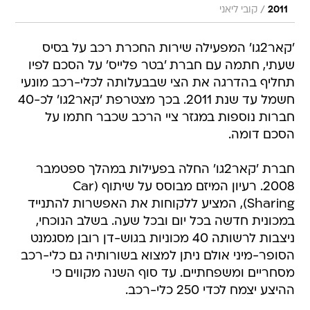
/
2011
קובי ליאני
'קאר2גו' המפעילה שירות החכרת רכב על בסיס
שעתי, חתמה עם חברת 'בטר פלייס' על הסכם לפיו
תחליף בהדרגה את הצי שבבעלותה לכלי-רכב מונעי
חשמל עד שנת 2011. בכך מצטרפת 'קאר2גו' לכ-40
חברות נוספות במגזר ציי הרכב שכבר חתמו על
הסכם דומה.
חברת 'קאר2גו' החלה בפעילות במהלך ספטמבר
2008. רעיון המיזם מבוסס על שיתוף (Car
Sharing), המציע ללקוחות את האפשרות להתנייד
במכונית חדשה בכל יום ובכל שעה. בשלב הנוכחי,
ניצבות לרשותה 40 מכוניות בגוש-דן רובן מסגמנט
הסופר-מיני אולם ניתן למצוא בשורותיה גם כלי-רכב
מסחריים ומשפחתיים. עד סוף השנה מקווים כי
ההיצע יצמח לכדי 250 כלי-רכב.