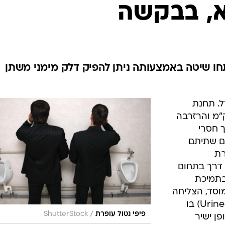
בטיחות
א, בבקשה
סדנאות ושיפורים
דעות
כל הכתבות
ארכיון מדורים
ס
חו שיטה באמצעותה ניתן להפיק דלק מימני משתן
כתבו לנו
פ
אביזרים לרכב
ה
ל. תחנת
ט
הקרובה נמצאת במרחק 30 ק"מ והרזרבה
הדרך חסרי
ים שתיתם
רת
 דרך בתחום
בתמיכת
וסד, הצליחה
הקבוצה לחלץ מימן משתן בני אדם (Urine) בו
/
פיפי נטול עופרת
ShutterStock
ן ישיר