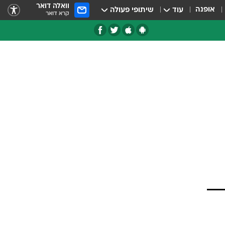
וואלה דואר
אופנה
עוד
שיתופי פעולה
קרא דואר
טגוריות
צרנים