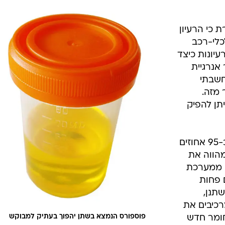
 כי הרעיון
כלי-רכב
עיונות כיצד
אנרגיית
חשבתי
 מזה.
תן להפיק
המרכיב האלמנטרי בשתן הוא מים, כ-95 אחוזים
ולם, פסולת השתנן (UREA) מהווה את
ק ממערכת
 פחות
תנן,
כיבים את
חומר חדש
פוספורס הנמצא בשתן יהפוך בעתיק למבוקש