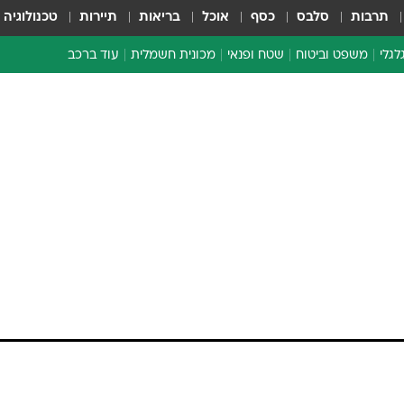
תרבות
סלבס
כסף
אוכל
בריאות
תיירות
טכנולוגיה
לגלי
משפט וביטוח
שטח ופנאי
מכונית חשמלית
עוד ברכב
ת דו-גלגלי
ביטוח רכב
י דו-גלגלי
אביזרים לרכב
ים ארוכי טווח דו-גלגלי
מכוניות חדשות
ק
מבצעים חמים
י
מבחנים ארוכי טווח
מבשלים מהשטח
אופניים
משומשות
אספנות
ספורט מוטורי
צרכנות
טכנולוגיה