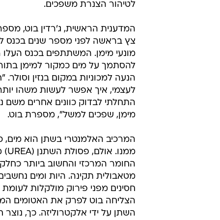
לטיהור הצנרת משפכים.
המדענית הראשית, ג'רדין בוט, מספרת
צץ בראשה לפני מספר שנים בכנס ל
מונעי מימן. המשתתפים בכנס העלו ר
להסתמך על מים כמקור למימן בתור 
הנעה למכוניות במקום בנזין וסולר. "
לעצמי, איך אפשר לעשות משהו יותר
התחלתי לבדוק כוונים אחרים משם ני
מימן, שפכים למשל", מספרת בוט.
ממנו. א
החומר המרכזי והחשוב ביותר כחל
מטאבולית תקינה. היות ומים נחשבים
חסינים מפני פירוק מולקלות לעומת ש
הצליחה בוט לפרק את האטומים המר
השתן על ידי אלקטרוליזה. כך, נוצר 