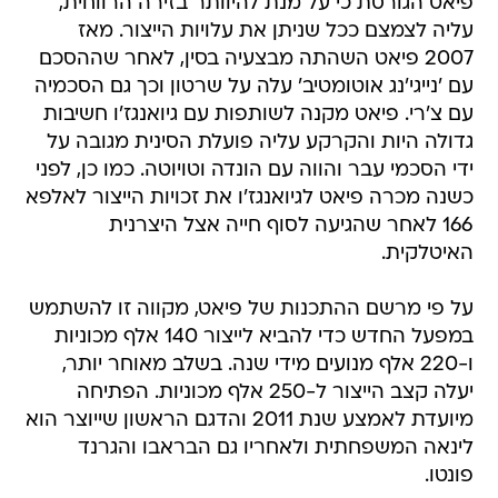
פיאט הגורסת כי על מנת להיוותר בזירה הרווחית,
עליה לצמצם ככל שניתן את עלויות הייצור. מאז
2007 פיאט השהתה מבצעיה בסין, לאחר שההסכם
עם 'נייגי'נג אוטומטיב' עלה על שרטון וכך גם הסכמיה
עם צ'רי. פיאט מקנה לשותפות עם גיואנגז'ו חשיבות
גדולה היות והקרקע עליה פועלת הסינית מגובה על
ידי הסכמי עבר והווה עם הונדה וטויוטה. כמו כן, לפני
כשנה מכרה פיאט לגיואנגז'ו את זכויות הייצור לאלפא
166 לאחר שהגיעה לסוף חייה אצל היצרנית
האיטלקית.
על פי מרשם ההתכנות של פיאט, מקווה זו להשתמש
במפעל החדש כדי להביא לייצור 140 אלף מכוניות
ו-220 אלף מנועים מידי שנה. בשלב מאוחר יותר,
יעלה קצב הייצור ל-250 אלף מכוניות. הפתיחה
מיועדת לאמצע שנת 2011 והדגם הראשון שייוצר הוא
לינאה המשפחתית ולאחריו גם הבראבו והגרנד
פונטו.