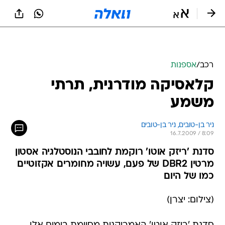
רכב
/
אספנות
קלאסיקה מודרנית, תרתי
משמע
ניר בן-טובים, 
ניר בן-טובים 
16.7.2009 / 8:09
סדנת 'ריזק אוטו' רוקמת לחובבי הנוסטלגיה אסטון
מרטין DBR2 של פעם, עשויה מחומרים אקזוטיים
כמו של היום
(צילום: יצרן)
סדנת 'ריזק אוטו' האמריקנית מסיימת בימים אלו
פרויקט מגובש וראוותני  שחזור מודרני לאסטון מרטין