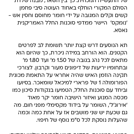
קשים וקלים המגובה על ידי חומר מחוסם וחסין אש -
'נומקס'  היישר ממדפי סוכנות החלל האמריקנית
נאסא.
תא הנוסעים דרש קצת יותר תשומת לב לפרטים
הקטנים. הוא הורחב במידה ניכרת, כך שהיום הוא
מתאים לכל נהג בגובה של 1.50 מ' ועד 1.80 מ'
ובתחומיו יריעות של דיפונים מעור וקרבון. לצורכי
תקינה הוזמן האיש שהיה אחראי על התאמת מכונית
הפורומולה 1 של פרארי למיכאל שומאכר. בסיועו
וביחד עם סוכנות החלל, הטמיעו בנקודות סיכון כמו
מכסה המנוע ואיזור הישיבה חומר יקר מאוד 
'אירוג'ל', השומר על בידוד מקסימלי מפני חום. מה
גם שכעת יש שני מושבים אז על אחת כמה וכמה
שהעלות נוסקת לכל ס"מ נוסף של חיפוי.
בהיצע המנועים, הסדנה תציע לבחירה שלוש יחידות:
צמד מנועים מיגואר  V6 או V12, והיישר מהקורבט