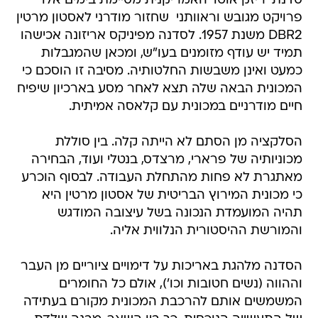
DBR2 משנת 1957. לסדנה מפיניקס אריזונה אכישהו
תמיד יש עודף מזומנים בעו"ש, ומכאן שהמגבלות
כמעט ואינן משבשות החלטותיה. מסיבה זו הוסכם כי
המכונית הבאה שלה תצא לאחר מסע בארכיון שיפיח
חיים מודרניים במכונית עם קלאסה אמיתית.
הסלקציה מן הסתם לא הייתה קלה. בין סוללת
מכוניותיה של פרארי, מרצדס, בנטלי ועוד, הבחירה
מאתגרת לא פחות מהתחלת העבודה. לבסוף הוכרע
כי מכונית המירוץ הבריטית של אסטון מרטין היא
תהיה המועמדת הנכונה בשל עיצובה המודגש
והמורשת ההיסטורית הנלווית אליה.
הסדנה מלהגת באריכות על דימויים ציוריים מן העבר
וההווה (נשים חטובות וכו'), אולם כל החומרים
המשמשים אותם להרכבת המכונית מקורם בעתידה
של התעשייה הנוכחית. כך בין השאר, מבנה שלדת
הסולם המקורי הוחלף באחוד העוטה סיבי פחמן