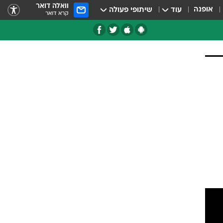
וואלה דואר
אופנה
עוד
שיתופי פעולה
קרא דואר
טגוריות
צרנים