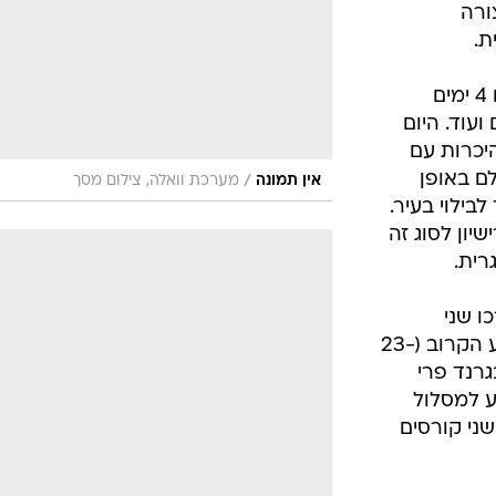
בצורה
ת.
מחיר הקורס הוא 1,600 יורו הכוללים 4 ימים
ועוד. היום
יכרות עם
לם באופן
/
אין תמונה
מערכת וואלה, צילום מסך
לבילוי בעיר.
ון לסוג זה
רית.
ו שני
קורסים והמועד הבא הוא סוף השבוע הקרוב (23-
בגרנד פרי
ץ הפורמולה 1 שמגיע למסלול
שני קורסים