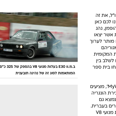
"ל, את זה
ו לכם כאן
פמן, נהג
 אשר יצאו
מותר לערוך
מגוריהם
ת המקומית
 לשלב בין
ו בית ספר
ב.מ.וו E30 בעלות מנועי V8 בהספק של 325
המותאמות לסוג זה של נהיגה תובענית
במסגרת קבוצת המירוץ שלהם 'MyWay', מציעים
ירת הונגריה
נמצא גם
רים בעברית.
מכוניות המירוץ הן ב.מ.וו E30 בעלות מנועי V8