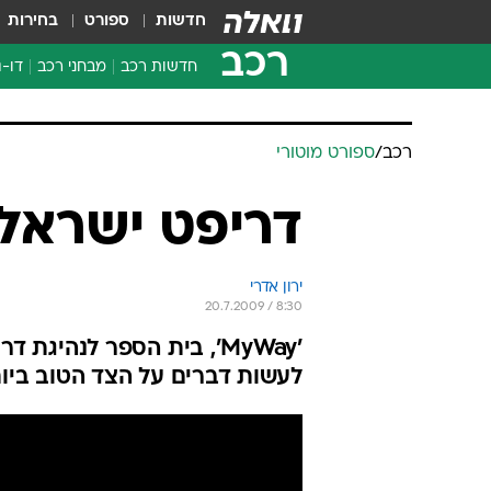
חדשות
ספורט
בחירות
רכב
חדשות רכב
מבחני רכב
דו-ג
חדשו
מבחנ
רכב
/
ספורט מוטורי
מבחנ
דריפט ישראלי
ירון אדרי
20.7.2009 / 8:30
'MyWay', בית הספר לנהי
לעשות דברים על הצד הטוב ביו