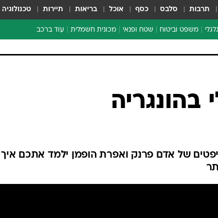
תרבות
סלבס
כסף
אוכל
בריאות
תיירות
טכנולוגיה
לגלי
משפט וביטוח
שטח ופנאי
מכונית חשמלית
עוד ברכב
ת דו-גלגלי
ביטוח רכב
י דו-גלגלי
אביזרים לרכב
ים ארוכי טווח דו-גלגלי
מכוניות חדשות
ק
מבצעים חמים
י
 בהונגריה
מבחנים ארוכי טווח
מבשלים מהשטח
אופניים
משומשות
גת דריפטים של אדם פרנק ואפרת הופמן ילמד אתכם איך
אספנות
תר
ספורט מוטורי
צרכנות
טכנולוגיה