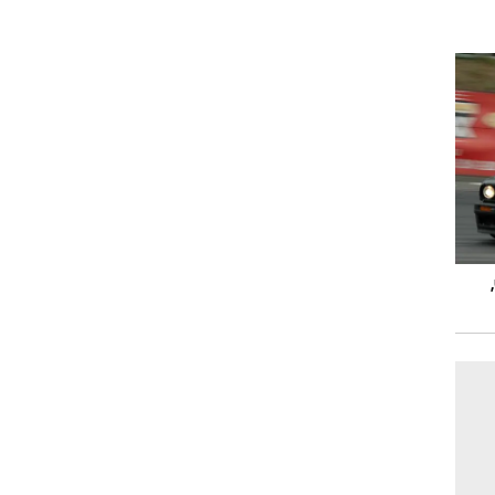
 כ"ס,