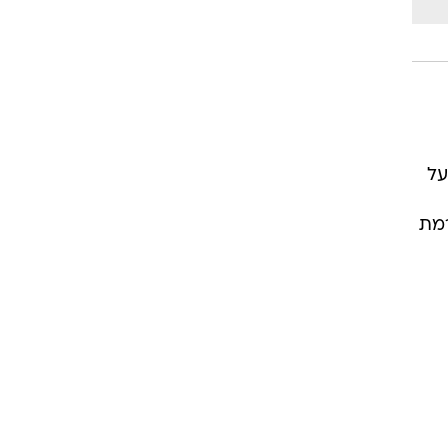
על
רמת