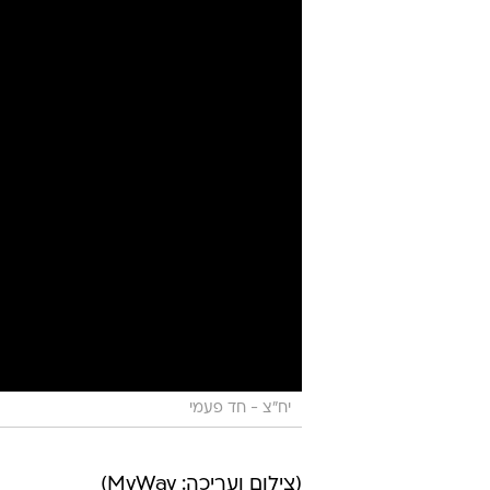
יח"צ - חד פעמי
(צילום ועריכה: MyWay)