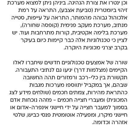
וכן ינטרו את צורת הנהיגה. ביניהן ניתן למצוא מערכת
זיהוי ביומטרית (טביעת אצבע), התראה על רמת
אלכוהול גבוהה מהמותר, התראה על עייפות, סטייה
מנתיב, מערכת מעקב פנימית (קופסה שחורה),
מערכת בלימה אקטיבית, קורות מתרחבות ועוד. יש
לציין כי טכנולוגיות אלה כבר קיימות כיום בעיקר
בקרב יצרני מכוניות היוקרה.
שורה של אמצעים טכנולוגיים חדשים שיחברו לאלו
הקיימים (מצלמות דרך) יגיעו גם לנתיבי התעבורה.
תקשורת בין כלי-רכב ורמזורים תהה החשובה
שבהם, אך במקביל יתווספו מערכות מגבות
כהתראת מהירות, צמתים חכמים (שולחים מידע לצג
המכונית) ומעברי חצייה חכמים - מזהה נוכחות אדם
בסמוך למעבר חצייה על ידי חיישני אינפרה-אדום או
חיישני מיקרו, ומפעילה אוטומטית פנסי כביש, שלטי
אזהרה וכדומה.