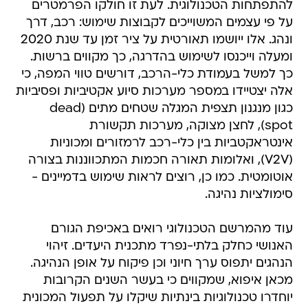
להתפתחות הטכנולוגית. לעת זו חולקו הפרמטרים
על פי עצמים המשוייכים לקבוצות שימוש: רכב, דרך
ונהג. אלו ייושמו תאורטית על ציר זמן עד שנת 2020
ומעלה וייכנסו לשימוש בהדרגה, כך מקווים ברשות.
כך למשל בעמודת כלי-הרכב, דורשים טווי המפה, כי
אלה יצטיידו במספר מערכות סיוע אקטיביות ופסיביות
כגון מנגנון תצפית המגלה שטחים מתים (dead
spot), לחצן מצוקה, מערכות תקשורת
אינטראקטביות בין כלי-רכב לרמזורים ומכוניות
(V2V), ואלומות תאורה חכמות המתכווננות בצורה
אוטומטית. כמו כן, רוצים לראות שימוש בדמיינים -
סימולציות נהיגה.
עוד מהמרשם הטכנולוגי רואים באכיפת הגורם
האנושי כחלק בלתי-נפרד מתכנית היעדים. זיהוי
הנהגים יתפוס ערך חיוני וכן פיקוח על אופן הנהיגה.
מכאן איפוא, שמקווים כי בעשר השנים הקרובות
יוחדרו טכנולוגיות בינתיות שיקלו על תפעול המכונית