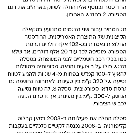
החברה מסרה בתקופה זו כ-110 יחידות מדגם
הרודסטר ובנוסף אליו החלה לשווק בארה"ב את דגם
הספורט 2 בחודש האחרון.
תג המחיר עבור שני הדגמים מתנועע בסקאלה
הקיצונית של התוצרת האמריקנית. הרודסטר
החלוצית נאמדת בכ-102 אלף דולרים וגרסת
הספורט מוסיפה לכך עוד 20 אלף דולרים. אך שלא
כמו בכלי רכב חשמליים לבני המשפחה, בטסלה
הדגש כולו על ביצועים והנאה. מכוניותיה מסוגלות
להאיץ ל-100 קמ"ש בפחות מ-4 שניות ולהגיע לטווח
נסיעה של 320 ק"מ בין טעינות. לאחרונה נחשפה גם
גרסת סדאן ספורטיבית  טסלה S, לה טווח נסיעה
הנושק ל-300 ק"מ בין טעינות, אך זו טרם הגיעה
לכביש הציבורי.
טסלה החלה את פעילותה ב-2003 בסאן קרלוס
קליפורניה. ב-2008 נכנסה לקשיים כלכליים בעקבות