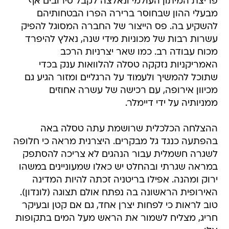
פריצת המיתון העולמי ונאלצה לקבל סירובים אף
מבעלי ההון שבחוסר ברירה הפרו הבטחותיהם
להשקיע בה. פס הייצור של החברה המסוגל להפיק
עשרות רבות של מכוניות מידי שנה, נאלץ להיפרד
מכוח עבודה רב. כמו שאר יצרניות הרכב
האמריקניות נזקקה טסלה להלוואות ענק בכדי
שתוכל להמשיך ולעמוד על הרגליים ומזור הגיע גם
מכיוון אירופה, עם רכישה של עשרה אחוזים
ממניותיה על ידי דיימלר.
ההצלחה הכלכלית שרושמת עתה טסלה באה
בהפתעה כנגד גל מבקרים. היצרנית מראה כי חלופה
לשגרה חשמלית עבור הנהגים לא צריכה להסתפק
במראה שגרתי ובהחלט יש כאלו שמעוניינים במשהו
ירוק ומהנה. אפילו בריטניה זכתה להיות המדינה
האירופית הראשונה בה נפתח אולם תצוגה (לונדון).
טוב לראות כי לפחות יצרן אחד, גם אם קטן ובעיקר
חריג, מצליח לשמור את הראש מעל המים בתקופות