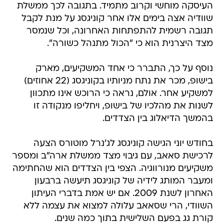
העיסקה מוחשי וקרוב מתמיד. בתגובה לכך ממשלת
שוודיה אצה בימים אלו אחר קוניגסג על מנת לקבל
תגובה רשמית להתפתחות האחרונה, וכל שנמסר
מצד היצרנית הוא כי "הכול מתנהל כשורה".
נוסף על כך, התברר כי אחד המשקיעים, מארק
בישופ, מכר את נתח מניותיו בקוניגסג (22 אחוזים)
למשקיע אחר. אולם, נראה כי הרוכש אינו מתכוון
לשנות את מהלכיו של בישופ, ויחליפו מנקודה זו
בהמשך הדיאלוג בין הצדדים.
בחודש יוני הגישה קוניגסג לג'נרל מוטורס הצעה
לרכישת סאאב, עם גיבוי מצד ממשלת ארה"ב ומספר
משקיעים מנורווגיה. הצפי בין הצדדים הוא שהחתימה
ומעבר המותג לידיה של קוניגסג תיעשה ברבעון
האחרון לשנת 2009. אם יש אמת בדברי העיתון
השוודי, הרי שסאאב עלולה למצוא את עצמה ללא
קורת גג בפעם השלישית בתוך כמה שנים.